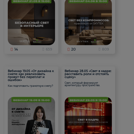
14
659
20
809
Вебинар 19.05 «От дизайна к
Вебинар 28.05 «Свет в кадре:
смете: как реализовать
расставить роли и отстоять
проект без переплат и
сцену»
ошибок»
Свет, который формирует
архитектуру пространства.
Как подготовить грамотную смету?