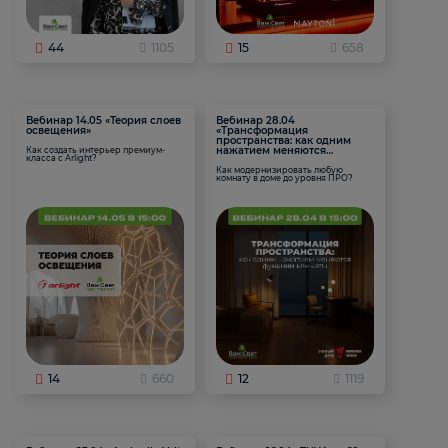
44
1105
15
658
Вебинар 14.05 «Теория слоев
Вебинар 28.04
освещения»
«Трансформация
пространства: как одним
нажатием меняются
Как создать интерьер премиум-
класса с Arlight?
функции комнаты
Как модернизировать любую
комнату в доме до уровня ПРО?
14
660
12
1119