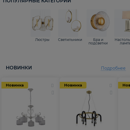
ПОПУЛЯРНЫЕ КАТЕГОРИИ
Люстры
Светильники
Бра и
Настол
подсветки
ламп
НОВИНКИ
Подробнее
Новинка
Новинка
Но