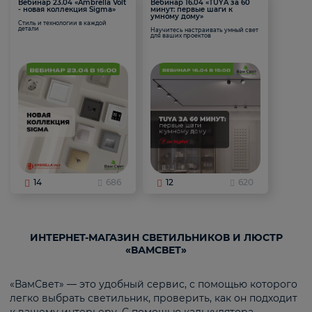
Вебинар 23.04 «Ambrella Volt
Вебинар 16.04 «TUYA за 60
- новая коллекция Sigma»
минут: первые шаги к
умному дому»
Стиль и технологии в каждой
детали
Научитесь настраивать умный свет
для ваших проектов
14
686
12
620
ИНТЕРНЕТ-МАГАЗИН СВЕТИЛЬНИКОВ И ЛЮСТР
«ВАМСВЕТ»
«ВамСвет» — это удобный сервис, с помощью которого
легко выбрать светильник, проверить, как он подходит