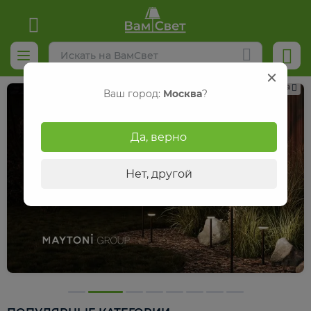
Реклама
Ваш город:
Москва
?
Да, верно
Нет, другой