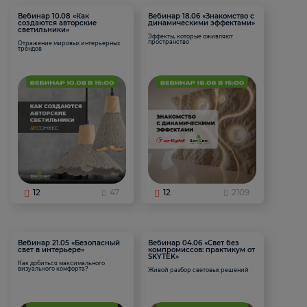
Вебинар 10.08 «Как
Вебинар 18.06 «Знакомство с
создаются авторские
динамическими эффектами»
светильники»
Эффекты, которые оживляют
пространство
Отражение мировых интерьерных
трендов
12
47
12
2109
Вебинар 21.05 «Безопасный
Вебинар 04.06 «Свет без
свет в интерьере»
компромиссов: практикум от
SKYTEK»
Как добиться максимального
визуального комфорта?
Живой разбор световых решений