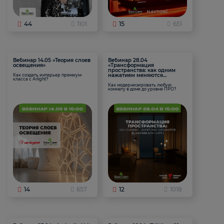
44
1101
15
651
Вебинар 14.05 «Теория слоев
Вебинар 28.04
освещения»
«Трансформация
пространства: как одним
нажатием меняются
Как создать интерьер премиум-
класса с Arlight?
функции комнаты
Как модернизировать любую
комнату в доме до уровня ПРО?
14
657
12
1018