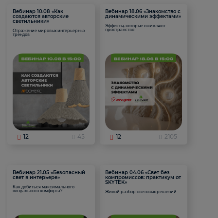
Вебинар 10.08 «Как
Вебинар 18.06 «Знакомство с
создаются авторские
динамическими эффектами»
светильники»
Эффекты, которые оживляют
пространство
Отражение мировых интерьерных
трендов
12
45
12
2105
Вебинар 21.05 «Безопасный
Вебинар 04.06 «Свет без
свет в интерьере»
компромиссов: практикум от
SKYTEK»
Как добиться максимального
визуального комфорта?
Живой разбор световых решений