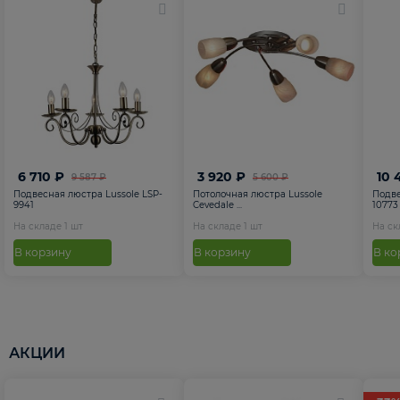
6 710 ₽
3 920 ₽
10 
9 587 ₽
5 600 ₽
Подвесная люстра Lussole LSP-
Потолочная люстра Lussole
Подве
9941
Cevedale ...
10773
На складе
1
шт
На складе
1
шт
На с
В корзину
В корзину
В ко
АКЦИИ