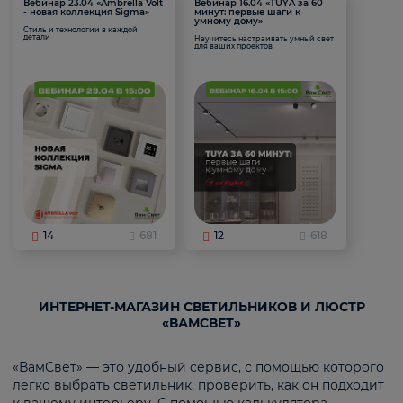
Вебинар 23.04 «Ambrella Volt
Вебинар 16.04 «TUYA за 60
- новая коллекция Sigma»
минут: первые шаги к
умному дому»
Стиль и технологии в каждой
детали
Научитесь настраивать умный свет
для ваших проектов
14
681
12
618
ИНТЕРНЕТ-МАГАЗИН СВЕТИЛЬНИКОВ И ЛЮСТР
«ВАМСВЕТ»
«ВамСвет» — это удобный сервис, с помощью которого
легко выбрать светильник, проверить, как он подходит