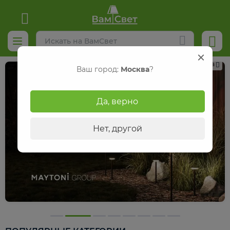
Реклама
Ваш город:
Москва
?
Да, верно
Нет, другой