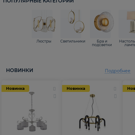
ПОПУЛЯРНЫЕ КАТЕГОРИИ
Люстры
Светильники
Бра и
Настол
подсветки
ламп
НОВИНКИ
Подробнее
Новинка
Новинка
Но