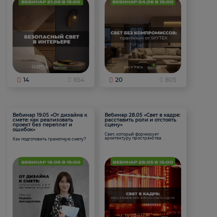
14
654
20
805
Вебинар 19.05 «От дизайна к
Вебинар 28.05 «Свет в кадре:
смете: как реализовать
расставить роли и отстоять
проект без переплат и
сцену»
ошибок»
Свет, который формирует
архитектуру пространства.
Как подготовить грамотную смету?