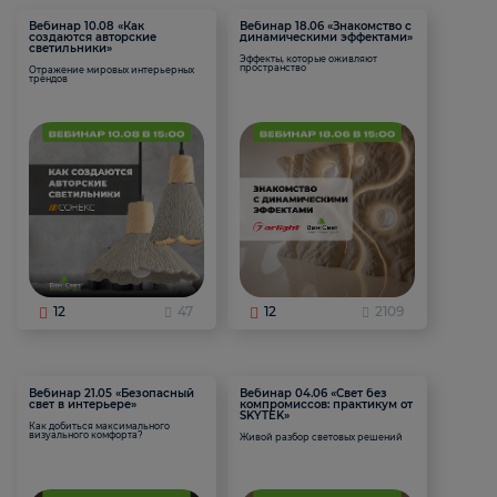
Вебинар 10.08 «Как
Вебинар 18.06 «Знакомство с
создаются авторские
динамическими эффектами»
светильники»
Эффекты, которые оживляют
пространство
Отражение мировых интерьерных
трендов
12
47
12
2109
Вебинар 21.05 «Безопасный
Вебинар 04.06 «Свет без
свет в интерьере»
компромиссов: практикум от
SKYTEK»
Как добиться максимального
визуального комфорта?
Живой разбор световых решений