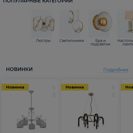
ПОПУЛЯРНЫЕ КАТЕГОРИИ
Люстры
Светильники
Бра и
Настол
подсветки
ламп
НОВИНКИ
Подробнее
Новинка
Новинка
Но