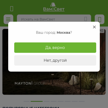
Реклама
Ваш город:
Москва
?
Да, верно
Нет, другой