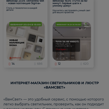
Вебинар 23.04 «Ambrella Volt
Вебинар 16.04 «TUYA за 60
- новая коллекция Sigma»
минут: первые шаги к
умному дому»
Стиль и технологии в каждой
детали
Научитесь настраивать умный свет
для ваших проектов
14
686
12
620
ИНТЕРНЕТ-МАГАЗИН СВЕТИЛЬНИКОВ И ЛЮСТР
«ВАМСВЕТ»
«ВамСвет» — это удобный сервис, с помощью которого
легко выбрать светильник, проверить, как он подходит