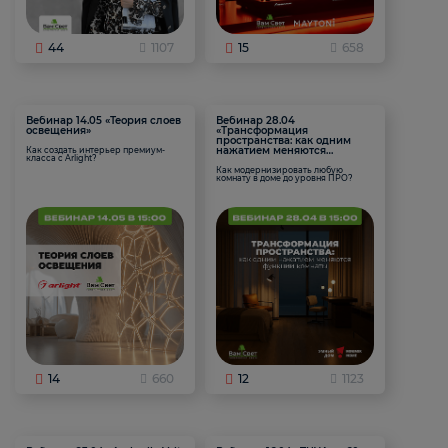
44
1107
15
658
Вебинар 14.05 «Теория слоев
Вебинар 28.04
освещения»
«Трансформация
пространства: как одним
нажатием меняются
Как создать интерьер премиум-
класса с Arlight?
функции комнаты
Как модернизировать любую
комнату в доме до уровня ПРО?
14
660
12
1123