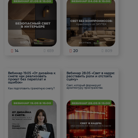
14
659
20
809
Вебинар 19.05 «От дизайна к
Вебинар 28.05 «Свет в кадре:
смете: как реализовать
расставить роли и отстоять
проект без переплат и
сцену»
ошибок»
Свет, который формирует
архитектуру пространства.
Как подготовить грамотную смету?