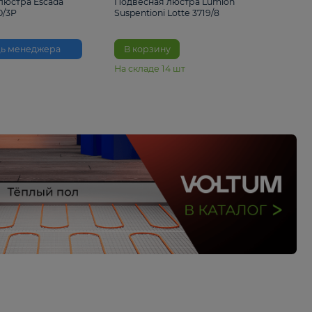
33%
6 230 ₽
4 490 ₽
6 680 
Подвесная люстра Escada
Подвесная люстра L
Reverse 2100/3P
Suspentioni Lotte 371
Помощь менеджера
В корзину
На складе
14
шт