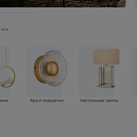
мотреть все
ветильники
Бра и подсветки
Настольные 