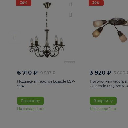
РАСПРОДАЖА
Смотреть все
Люстры
82
Светильники
222
Бра и под
30%
30%