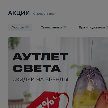
6 710 ₽
3 920 ₽
9 587 ₽
Подвесная люстра Lussole LSP-
Потолочная 
9941
Cevedale LSQ
В корзину
В корзину
На складе
1
шт
На складе
1
ш
АКЦИИ
Смотреть все
Люстры
30
Светильники
30
Бра и под