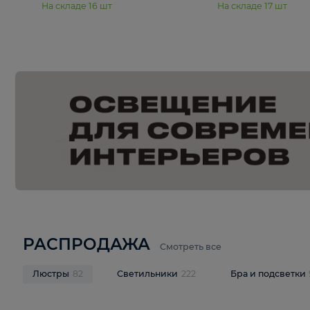
15 990 ₽
19 990 ₽
Подвесная люстра Moderli
Подвесная л
Dottie V11921-5P
Mireil V11914-
В корзину
В корзину
На складе
16
шт
На складе
17