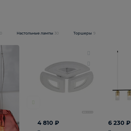
10 409 ₽
5 600 ₽
14 870 ₽
люстра Lussole
Подвесная люстра Alfa Praga
-6907-05
10773
В корзину
т
На складе
1
шт
светки
30
Настольные лампы
30
Торшеры
9