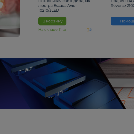
4 810 ₽
Потолочная светодиодная
люстра Escada Avior
10210/3LED
В корзину
На складе
11
шт
5