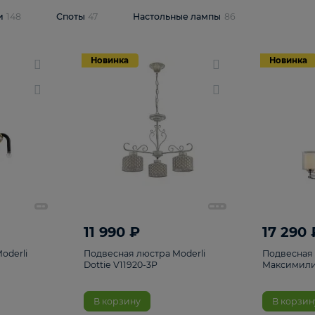
одсветки
148
Споты
47
Настольные лампы
86
Новинка