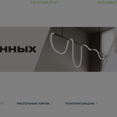
11 990 ₽
юстра Moderli
Подвесная люстра Moderli
12P
Dottie V11920-3P
В корзину
шт
На складе
27
шт