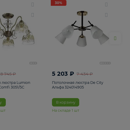
ие
8
30%
30%