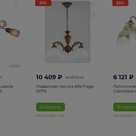
светки
96
Настольные лампы
5
Комплектующ
30%