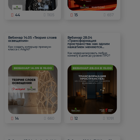
44
1105
15
657
Вебинар 14.05 «Теория слоев
Вебинар 28.04
освещения»
«Трансформация
пространства: как одним
нажатием меняются
Как создать интерьер премиум-
класса с Arlight?
функции комнаты
Как модернизировать любую
комнату в доме до уровня ПРО?
14
660
12
1091