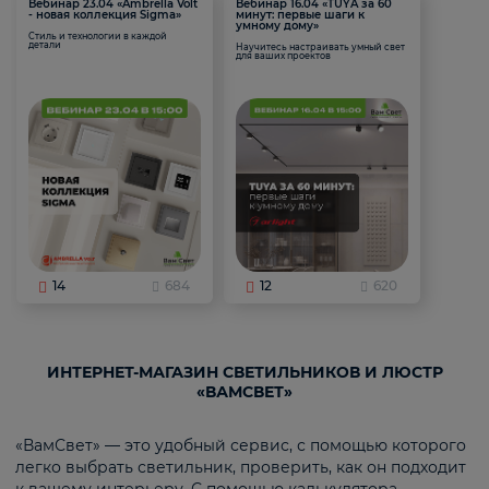
Вебинар 23.04 «Ambrella Volt
Вебинар 16.04 «TUYA за 60
- новая коллекция Sigma»
минут: первые шаги к
умному дому»
Стиль и технологии в каждой
детали
Научитесь настраивать умный свет
для ваших проектов
14
684
12
620
ИНТЕРНЕТ-МАГАЗИН СВЕТИЛЬНИКОВ И ЛЮСТР
«ВАМСВЕТ»
«ВамСвет» — это удобный сервис, с помощью которого
легко выбрать светильник, проверить, как он подходит