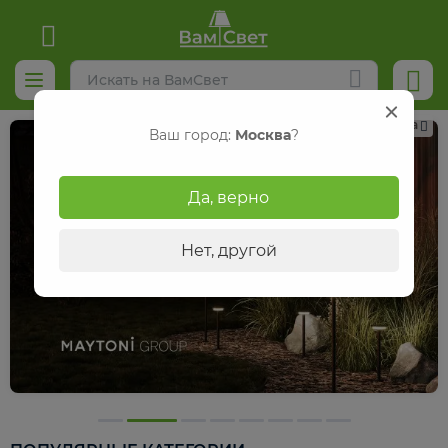
Реклама
Ваш город:
Москва
?
Да, верно
Нет, другой