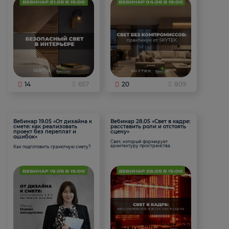
14
657
20
809
Вебинар 19.05 «От дизайна к
Вебинар 28.05 «Свет в кадре:
смете: как реализовать
расставить роли и отстоять
проект без переплат и
сцену»
ошибок»
Свет, который формирует
архитектуру пространства.
Как подготовить грамотную смету?