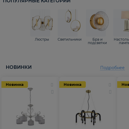
ПОПУЛЯРНЫЕ КАТЕГОРИИ
Люстры
Светильники
Бра и
Настол
подсветки
ламп
НОВИНКИ
Подробнее
Новинка
Новинка
Но