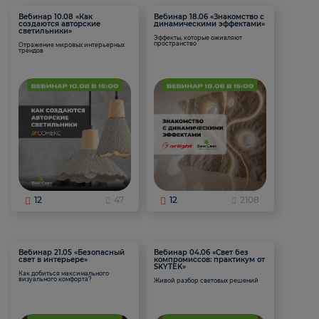
Вебинар 10.08 «Как
Вебинар 18.06 «Знакомство с
создаются авторские
динамическими эффектами»
светильники»
Эффекты, которые оживляют
пространство
Отражение мировых интерьерных
трендов
12
47
12
2108
Вебинар 21.05 «Безопасный
Вебинар 04.06 «Свет без
свет в интерьере»
компромиссов: практикум от
SKYTEK»
Как добиться максимального
визуального комфорта?
Живой разбор световых решений