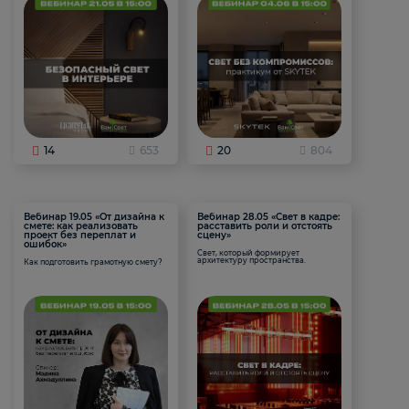
14
653
20
804
Вебинар 19.05 «От дизайна к
Вебинар 28.05 «Свет в кадре:
смете: как реализовать
расставить роли и отстоять
проект без переплат и
сцену»
ошибок»
Свет, который формирует
архитектуру пространства.
Как подготовить грамотную смету?