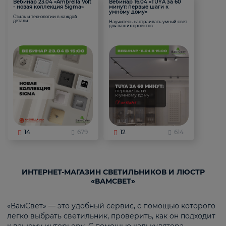
Вебинар 23.04 «Ambrella Volt
Вебинар 16.04 «TUYA за 60
- новая коллекция Sigma»
минут: первые шаги к
умному дому»
Стиль и технологии в каждой
детали
Научитесь настраивать умный свет
для ваших проектов
14
679
12
614
ИНТЕРНЕТ-МАГАЗИН СВЕТИЛЬНИКОВ И ЛЮСТР
«ВАМСВЕТ»
«ВамСвет» — это удобный сервис, с помощью которого
легко выбрать светильник, проверить, как он подходит