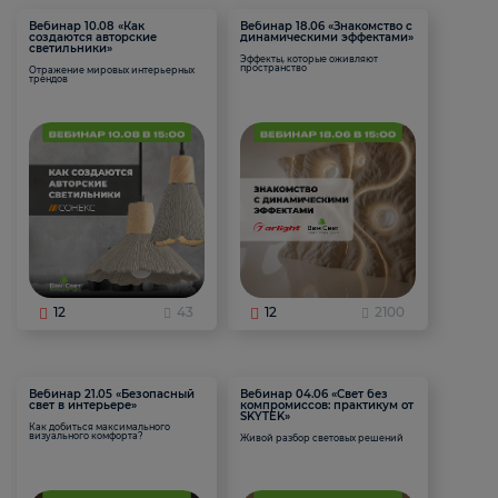
Вебинар 10.08 «Как
Вебинар 18.06 «Знакомство с
создаются авторские
динамическими эффектами»
светильники»
Эффекты, которые оживляют
пространство
Отражение мировых интерьерных
трендов
12
43
12
2100
Вебинар 21.05 «Безопасный
Вебинар 04.06 «Свет без
свет в интерьере»
компромиссов: практикум от
SKYTEK»
Как добиться максимального
визуального комфорта?
Живой разбор световых решений