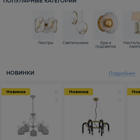
ПОПУЛЯРНЫЕ КАТЕГОРИИ
Люстры
Светильники
Бра и
Настол
подсветки
ламп
НОВИНКИ
Подробнее
Новинка
Новинка
Но