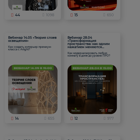
44
1098
15
650
Вебинар 14.05 «Теория слоев
Вебинар 28.04
освещения»
«Трансформация
пространства: как одним
нажатием меняются
Как создать интерьер премиум-
класса с Arlight?
функции комнаты
Как модернизировать любую
комнату в доме до уровня ПРО?
14
655
12
977