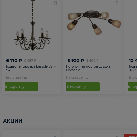
6 710 ₽
3 920 ₽
10 
9 587 ₽
5 600 ₽
Подвесная люстра Lussole LSP-
Потолочная люстра Lussole
Подве
9941
Cevedale ...
10773
На складе
1
шт
На складе
1
шт
На с
В корзину
В корзину
В ко
АКЦИИ