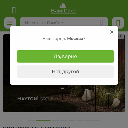
Реклама
Ваш город:
Москва
?
Да, верно
Нет, другой