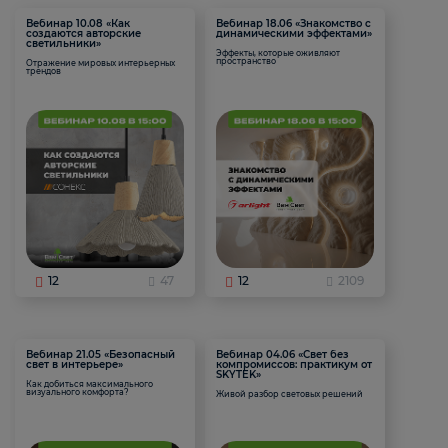
Вебинар 10.08 «Как
Вебинар 18.06 «Знакомство с
создаются авторские
динамическими эффектами»
светильники»
Эффекты, которые оживляют
пространство
Отражение мировых интерьерных
трендов
12
47
12
2109
Вебинар 21.05 «Безопасный
Вебинар 04.06 «Свет без
свет в интерьере»
компромиссов: практикум от
SKYTEK»
Как добиться максимального
визуального комфорта?
Живой разбор световых решений