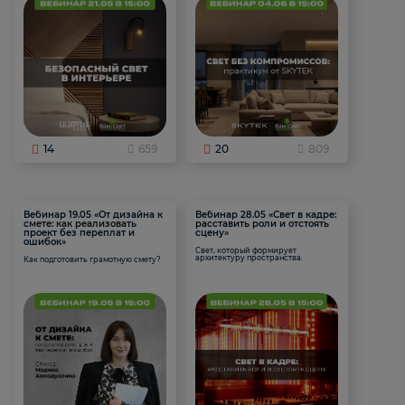
14
659
20
809
Вебинар 19.05 «От дизайна к
Вебинар 28.05 «Свет в кадре:
смете: как реализовать
расставить роли и отстоять
проект без переплат и
сцену»
ошибок»
Свет, который формирует
архитектуру пространства.
Как подготовить грамотную смету?