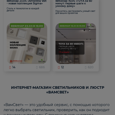
Вебинар 23.04 «Ambrella Volt
Вебинар 16.04 «TUYA за 60
- новая коллекция Sigma»
минут: первые шаги к
умному дому»
Стиль и технологии в каждой
детали
Научитесь настраивать умный свет
для ваших проектов
14
686
12
620
ИНТЕРНЕТ-МАГАЗИН СВЕТИЛЬНИКОВ И ЛЮСТР
«ВАМСВЕТ»
«ВамСвет» — это удобный сервис, с помощью которого
легко выбрать светильник, проверить, как он подходит