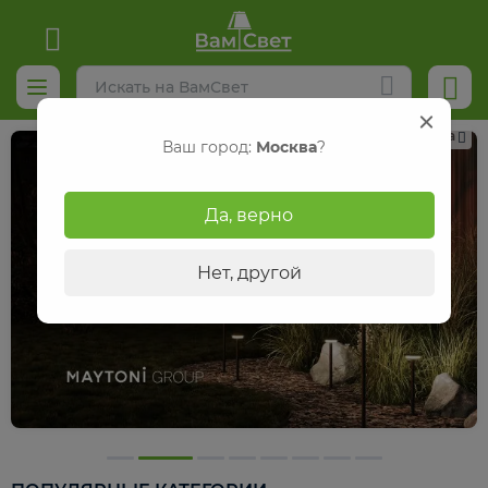
Реклама
Ваш город:
Москва
?
Да, верно
Нет, другой