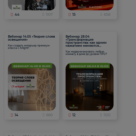
44
1107
15
658
Вебинар 14.05 «Теория слоев
Вебинар 28.04
освещения»
«Трансформация
пространства: как одним
нажатием меняются
Как создать интерьер премиум-
класса с Arlight?
функции комнаты
Как модернизировать любую
комнату в доме до уровня ПРО?
14
660
12
1120