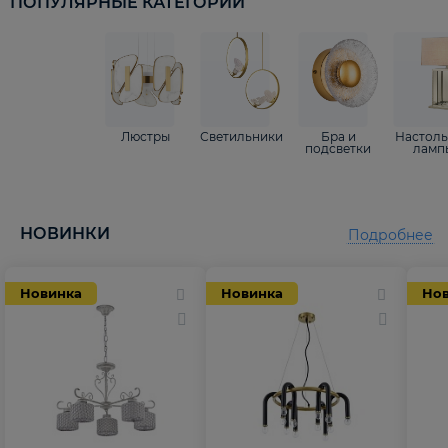
ПОПУЛЯРНЫЕ КАТЕГОРИИ
Люстры
Светильники
Бра и
Настол
подсветки
ламп
НОВИНКИ
Подробнее
Новинка
Новинка
Но