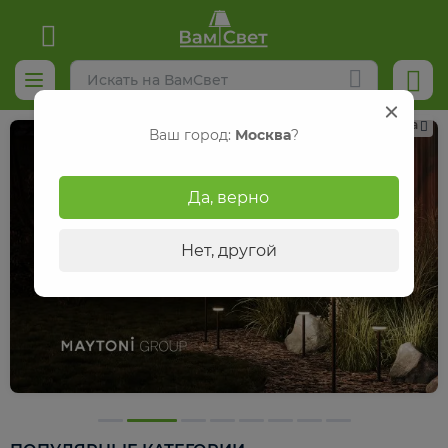
Реклама
Ваш город:
Москва
?
Да, верно
Нет, другой