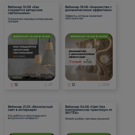
Вебинар 10.08 «Как
Вебинар 18.06 «Знакомство с
создаются авторские
динамическими эффектами»
светильники»
Эффекты, которые оживляют
пространство
Отражение мировых интерьерных
трендов
12
47
12
2108
Вебинар 21.05 «Безопасный
Вебинар 04.06 «Свет без
свет в интерьере»
компромиссов: практикум от
SKYTEK»
Как добиться максимального
визуального комфорта?
Живой разбор световых решений