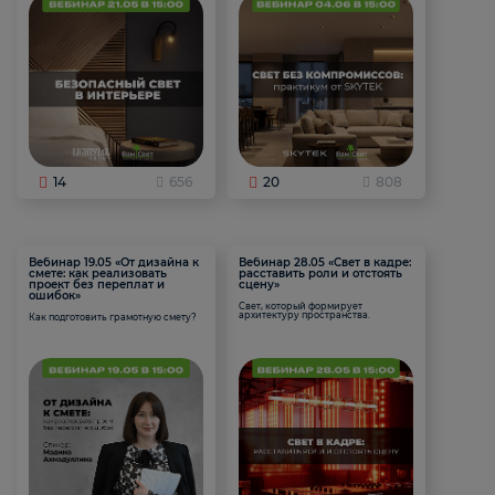
14
656
20
808
Вебинар 19.05 «От дизайна к
Вебинар 28.05 «Свет в кадре:
смете: как реализовать
расставить роли и отстоять
проект без переплат и
сцену»
ошибок»
Свет, который формирует
архитектуру пространства.
Как подготовить грамотную смету?