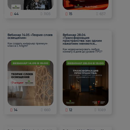
44
1105
15
657
Вебинар 14.05 «Теория слоев
Вебинар 28.04
освещения»
«Трансформация
пространства: как одним
нажатием меняются
Как создать интерьер премиум-
класса с Arlight?
функции комнаты
Как модернизировать любую
комнату в доме до уровня ПРО?
14
660
12
1089