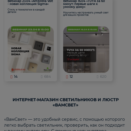
Вебинар 23.04 «Ambrella Volt
Вебинар 16.04 «TUYA за 60
- новая коллекция Sigma»
минут: первые шаги к
умному дому»
Стиль и технологии в каждой
детали
Научитесь настраивать умный свет
для ваших проектов
14
684
12
620
ИНТЕРНЕТ-МАГАЗИН СВЕТИЛЬНИКОВ И ЛЮСТР
«ВАМСВЕТ»
«ВамСвет» — это удобный сервис, с помощью которого
легко выбрать светильник, проверить, как он подходит