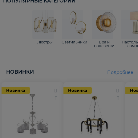
ПОПУЛЯРНЫЕ КАТЕГОРИИ
Люстры
Светильники
Бра и
Настол
подсветки
ламп
НОВИНКИ
Подробнее
Новинка
Новинка
Но