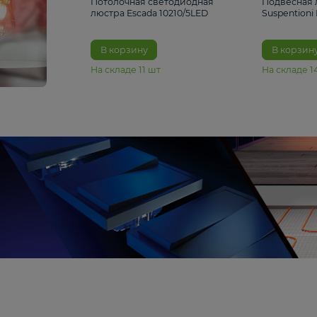
6 990 ₽
Потолочная светодиодная
люстра Escada 10210/5LED
В корзину
На складе
11
шт