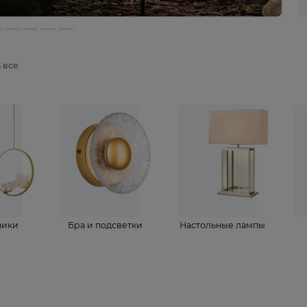
мотреть все
ветильники
Бра и подсветки
Настольные 