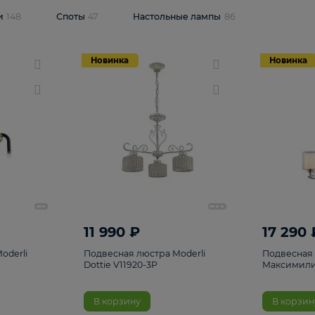
одсветки
148
Споты
47
Настольные лампы
86
Новинка