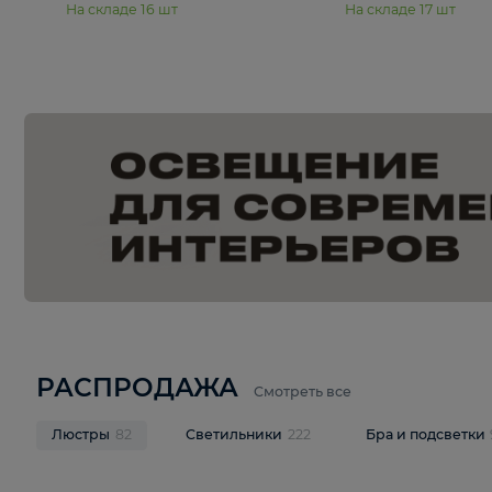
15 990 ₽
19 990 ₽
Подвесная люстра Moderli
Подвесная л
Dottie V11921-5P
Mireil V11914-
В корзину
В корзину
На складе
16
шт
На складе
17