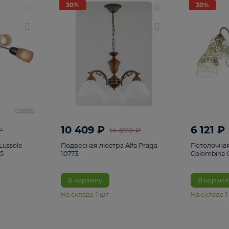
светки
96
Настольные лампы
5
Комплектующ
30%