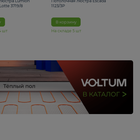
33%
4 490 ₽
5 070 ₽
6 680 ₽
Подвесная люстра Lumion
Потолочная люстра 
Suspentioni Lotte 3719/8
1123/3P
В корзину
В корзину
На складе
14
шт
На складе
5
шт