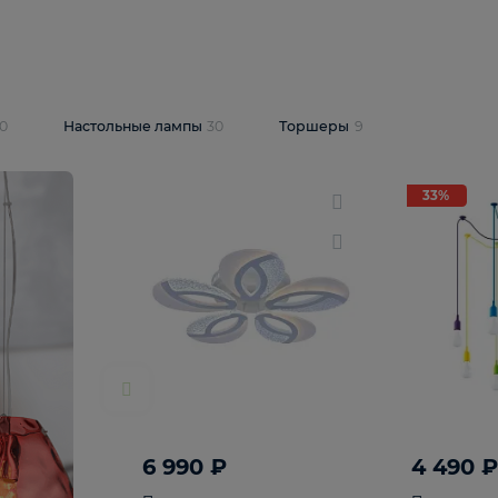
10 409 ₽
5 600 ₽
14 870 ₽
люстра Lussole
Подвесная люстра Alfa Praga
-6907-05
10773
В корзину
т
На складе
1
шт
светки
30
Настольные лампы
30
Торшеры
9