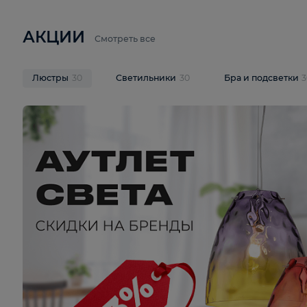
6 710 ₽
3 920 ₽
9 587 ₽
Подвесная люстра Lussole LSP-
Потолочная 
9941
Cevedale LSQ
В корзину
В корзину
На складе
1
шт
На складе
1
ш
АКЦИИ
Смотреть все
Люстры
30
Светильники
30
Бра и под