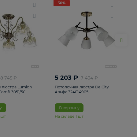
ие
8
30%
30%