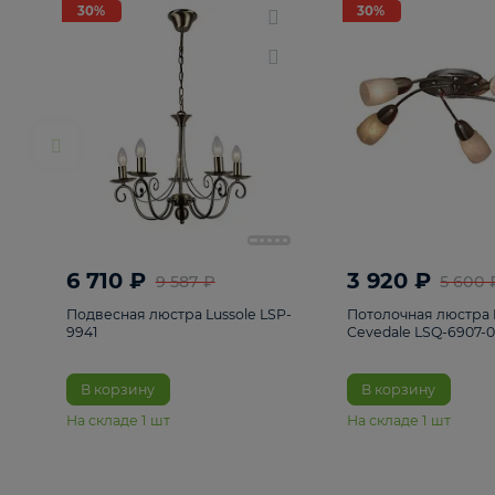
РАСПРОДАЖА
Смотреть все
Люстры
82
Светильники
222
Бра и под
30%
30%