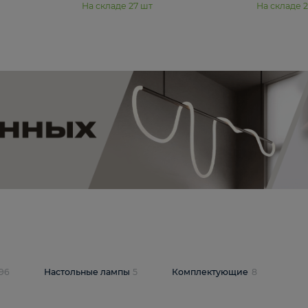
11 990 ₽
юстра Moderli
Подвесная люстра Moderli
12P
Dottie V11920-3P
В корзину
шт
На складе
27
шт