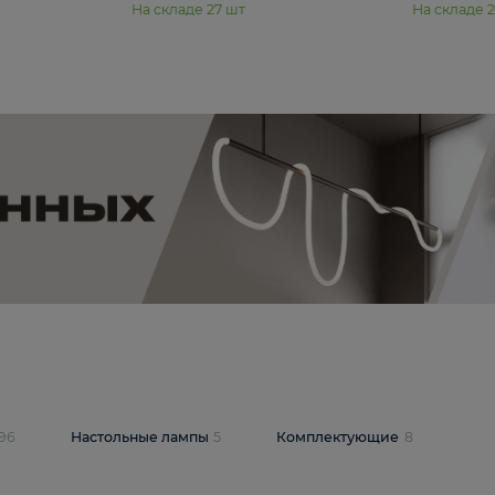
11 990 ₽
юстра Moderli
Подвесная люстра Moderli
12P
Dottie V11920-3P
В корзину
шт
На складе
27
шт