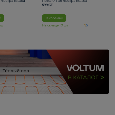
4 890 ₽
6 430 ₽
Потолочная люстра Escada
Потолочная люстра 
1116/3PL
599/3P
В корзину
В корзину
На складе
6
шт
На складе
10
шт