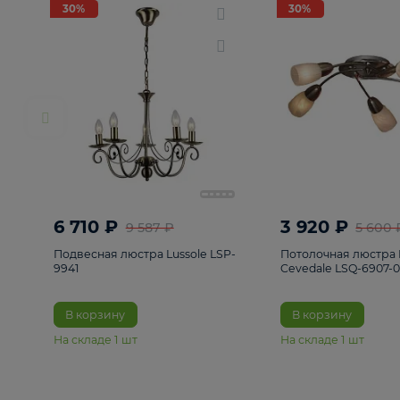
РАСПРОДАЖА
Смотреть все
Люстры
82
Светильники
222
Бра и под
30%
30%