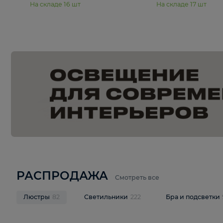
15 990 ₽
19 990 ₽
Подвесная люстра Moderli
Подвесная л
Dottie V11921-5P
Mireil V11914-
В корзину
В корзину
На складе
16
шт
На складе
17