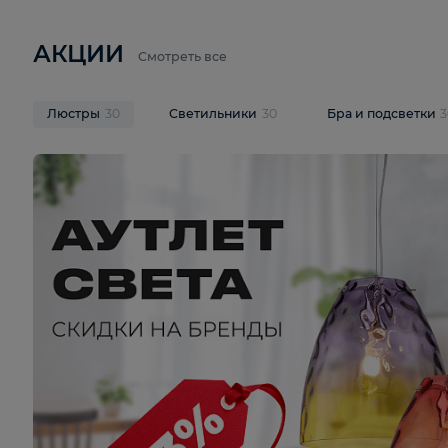
6 710 ₽
3 920 ₽
9 587 ₽
Подвесная люстра Lussole LSP-
Потолочная 
9941
Cevedale LSQ
В корзину
В корзину
На складе
1
шт
На складе
1
ш
АКЦИИ
Смотреть все
Люстры
30
Светильники
30
Бра и под