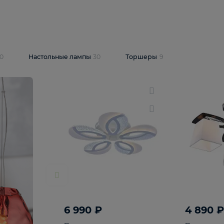
10 409 ₽
5 600 ₽
14 870 ₽
люстра Lussole
Подвесная люстра Alfa Praga
-6907-05
10773
В корзину
т
На складе
1
шт
светки
30
Настольные лампы
30
Торшеры
9