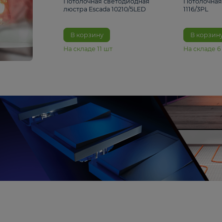
6 990 ₽
Потолочная светодиодная
люстра Escada 10210/5LED
В корзину
На складе
11
шт