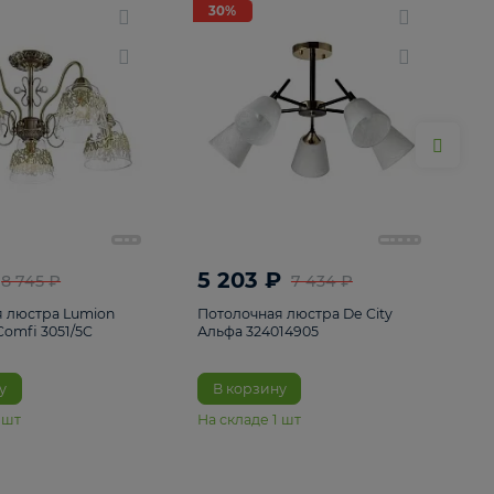
ие
8
30%
30%