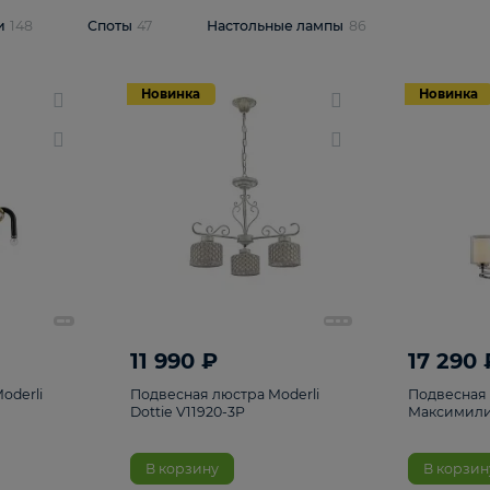
одсветки
148
Споты
47
Настольные лампы
86
Новинка