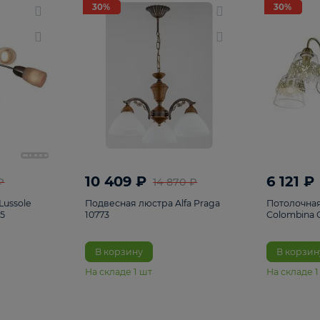
светки
96
Настольные лампы
5
Комплектующ
30%