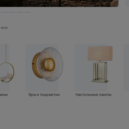
мотреть все
ветильники
Бра и подсветки
Настольные 