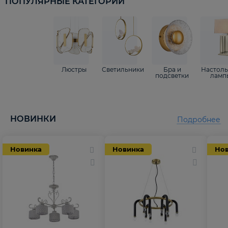
ПОПУЛЯРНЫЕ КАТЕГОРИИ
Люстры
Светильники
Бра и
Настол
подсветки
ламп
НОВИНКИ
Подробнее
Новинка
Новинка
Но