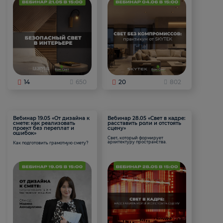
14
650
20
802
Вебинар 19.05 «От дизайна к
Вебинар 28.05 «Свет в кадре:
смете: как реализовать
расставить роли и отстоять
проект без переплат и
сцену»
ошибок»
Свет, который формирует
архитектуру пространства.
Как подготовить грамотную смету?