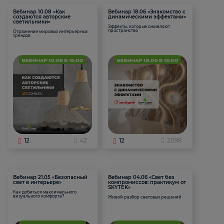
Вебинар 10.08 «Как
Вебинар 18.06 «Знакомство с
создаются авторские
динамическими эффектами»
светильники»
Эффекты, которые оживляют
пространство
Отражение мировых интерьерных
трендов
12
42
12
2098
Вебинар 21.05 «Безопасный
Вебинар 04.06 «Свет без
свет в интерьере»
компромиссов: практикум от
SKYTEK»
Как добиться максимального
визуального комфорта?
Живой разбор световых решений