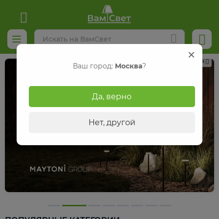
Реклама
Ваш город:
Москва
?
Да, верно
Нет, другой