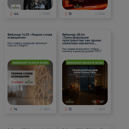
44
1095
15
646
Вебинар 14.05 «Теория слоев
Вебинар 28.04
освещения»
«Трансформация
пространства: как одним
нажатием меняются
Как создать интерьер премиум-
класса с Arlight?
функции комнаты
Как модернизировать любую
комнату в доме до уровня ПРО?
14
650
12
950