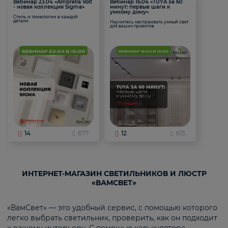
Вебинар 23.04 «Ambrella Volt
Вебинар 16.04 «TUYA за 60
- новая коллекция Sigma»
минут: первые шаги к
умному дому»
Стиль и технологии в каждой
детали
Научитесь настраивать умный свет
для ваших проектов
14
677
12
613
ИНТЕРНЕТ-МАГАЗИН СВЕТИЛЬНИКОВ И ЛЮСТР
«ВАМСВЕТ»
«ВамСвет» — это удобный сервис, с помощью которого
легко выбрать светильник, проверить, как он подходит