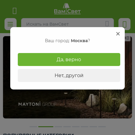
Реклама
Ваш город:
Москва
?
Да, верно
Нет, другой