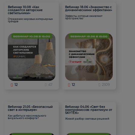
Вебинар 10.08 «Как
Вебинар 18.06 «Знакомство с
создаются авторские
динамическими эффектами»
светильники»
Эффекты, которые оживляют
пространство
Отражение мировых интерьерных
трендов
12
47
12
2109
Вебинар 21.05 «Безопасный
Вебинар 04.06 «Свет без
свет в интерьере»
компромиссов: практикум от
SKYTEK»
Как добиться максимального
визуального комфорта?
Живой разбор световых решений