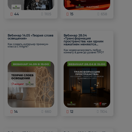
44
1105
15
658
Вебинар 14.05 «Теория слоев
Вебинар 28.04
освещения»
«Трансформация
пространства: как одним
нажатием меняются
Как создать интерьер премиум-
класса с Arlight?
функции комнаты
Как модернизировать любую
комнату в доме до уровня ПРО?
14
660
12
1104