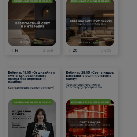
14
658
20
809
Вебинар 19.05 «От дизайна к
Вебинар 28.05 «Свет в кадре:
смете: как реализовать
расставить роли и отстоять
проект без переплат и
сцену»
ошибок»
Свет, который формирует
архитектуру пространства.
Как подготовить грамотную смету?