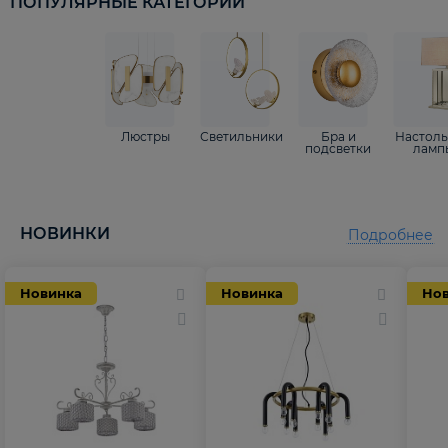
ПОПУЛЯРНЫЕ КАТЕГОРИИ
Люстры
Светильники
Бра и
Настол
подсветки
ламп
НОВИНКИ
Подробнее
Новинка
Новинка
Но