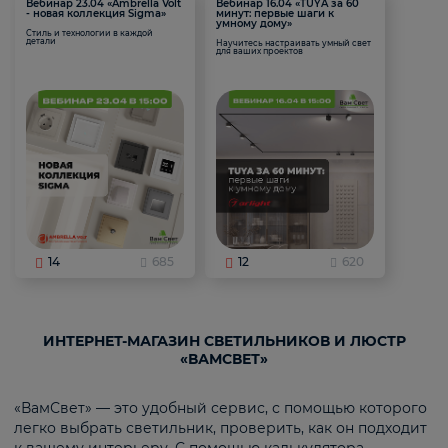
Вебинар 23.04 «Ambrella Volt
Вебинар 16.04 «TUYA за 60
- новая коллекция Sigma»
минут: первые шаги к
умному дому»
Стиль и технологии в каждой
детали
Научитесь настраивать умный свет
для ваших проектов
14
685
12
620
ИНТЕРНЕТ-МАГАЗИН СВЕТИЛЬНИКОВ И ЛЮСТР
«ВАМСВЕТ»
«ВамСвет» — это удобный сервис, с помощью которого
легко выбрать светильник, проверить, как он подходит