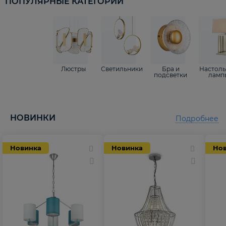
ПОПУЛЯРНЫЕ КАТЕГОРИИ
Люстры
Светильники
Бра и
Настол
подсветки
ламп
НОВИНКИ
Подробнее
Новинка
Новинка
Но