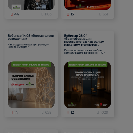
44
1103
15
651
Вебинар 14.05 «Теория слоев
Вебинар 28.04
освещения»
«Трансформация
пространства: как одним
нажатием меняются
Как создать интерьер премиум-
класса с Arlight?
функции комнаты
Как модернизировать любую
комнату в доме до уровня ПРО?
14
658
12
1029