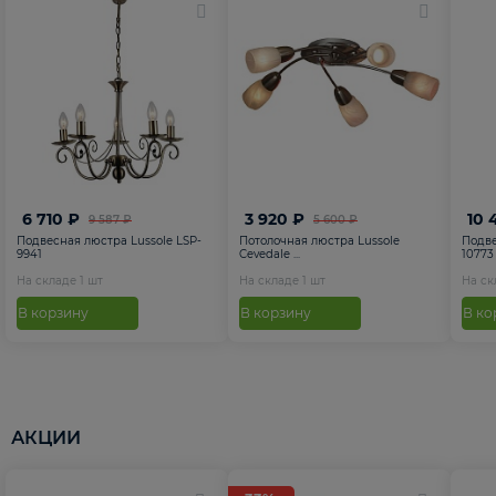
6 710 ₽
3 920 ₽
10 
9 587 ₽
5 600 ₽
Подвесная люстра Lussole LSP-
Потолочная люстра Lussole
Подве
9941
Cevedale ...
10773
На складе
1
шт
На складе
1
шт
На с
В корзину
В корзину
В ко
АКЦИИ