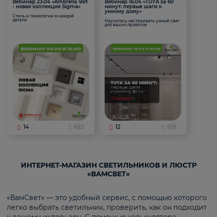
Вебинар 23.04 «Ambrella Volt
Вебинар 16.04 «TUYA за 60
- новая коллекция Sigma»
минут: первые шаги к
умному дому»
Стиль и технологии в каждой
детали
Научитесь настраивать умный свет
для ваших проектов
14
682
12
618
ИНТЕРНЕТ-МАГАЗИН СВЕТИЛЬНИКОВ И ЛЮСТР
«ВАМСВЕТ»
«ВамСвет» — это удобный сервис, с помощью которого
легко выбрать светильник, проверить, как он подходит