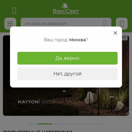
Реклама
Ваш город:
Москва
?
Да, верно
Нет, другой