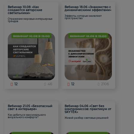
Вебинар 10.08 «Как
Вебинар 18.06 «Знакомство с
создаются авторские
динамическими эффектами»
светильники»
Эффекты, которые оживляют
пространство
Отражение мировых интерьерных
трендов
12
46
12
2106
Вебинар 21.05 «Безопасный
Вебинар 04.06 «Свет без
свет в интерьере»
компромиссов: практикум от
SKYTEK»
Как добиться максимального
визуального комфорта?
Живой разбор световых решений