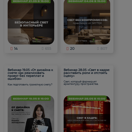
14
655
20
807
Вебинар 19.05 «От дизайна к
Вебинар 28.05 «Свет в кадре:
смете: как реализовать
расставить роли и отстоять
проект без переплат и
сцену»
ошибок»
Свет, который формирует
архитектуру пространства.
Как подготовить грамотную смету?