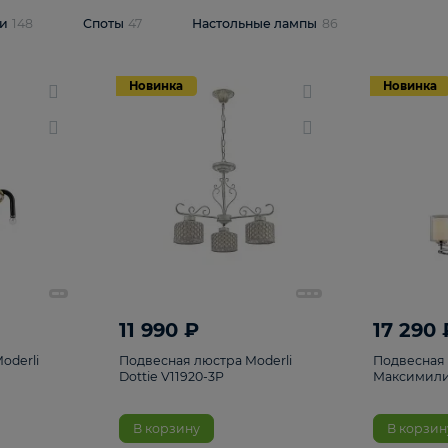
одсветки
148
Споты
47
Настольные лампы
86
Новинка