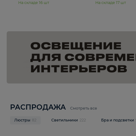
15 990 ₽
19 990 ₽
Подвесная люстра Moderli
Подвесная л
Dottie V11921-5P
Mireil V11914-
В корзину
В корзину
На складе
16
шт
На складе
17