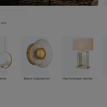
мотреть все
ветильники
Бра и подсветки
Настольные 