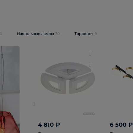
10 409 ₽
5 600 ₽
14 870 ₽
люстра Lussole
Подвесная люстра Alfa Praga
-6907-05
10773
В корзину
т
На складе
1
шт
светки
30
Настольные лампы
30
Торшеры
9