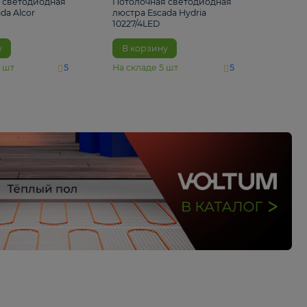
6 500 ₽
5 520 ₽
Потолочная светодиодная
Потолочная светод
люстра Escada Alcor
люстра Escada Hydri
10266/6LED
10227/4LED
В корзину
В корзину
На складе
11
шт
На складе
5
шт
5