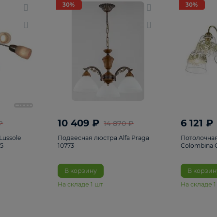
светки
96
Настольные лампы
5
Комплектующ
30%