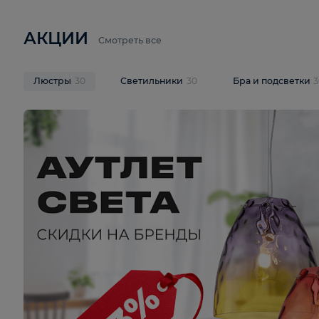
6 710 ₽
3 920 ₽
9 587 ₽
Подвесная люстра Lussole LSP-
Потолочная 
9941
Cevedale LSQ
В корзину
В корзину
На складе
1
шт
На складе
1
ш
АКЦИИ
Смотреть все
Люстры
30
Светильники
30
Бра и под