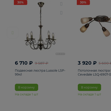
РАСПРОДАЖА
Смотреть все
Люстры
82
Светильники
222
Бра и под
30%
30%