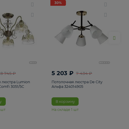
ие
8
30%
30%