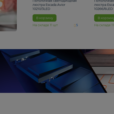
4 810 ₽
Потолочная светодиодная
люстра Escada Avior
10210/3LED
В корзину
На складе
11
шт
5