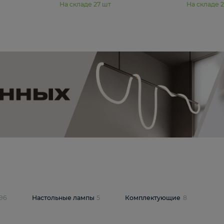
11 990 ₽
юстра Moderli
Подвесная люстра Moderli
12P
Dottie V11920-3P
В корзину
шт
На складе
27
шт