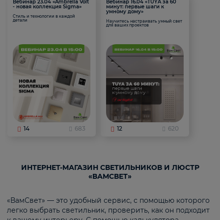
Вебинар 23.04 «Ambrella Volt
Вебинар 16.04 «TUYA за 60
- новая коллекция Sigma»
минут: первые шаги к
умному дому»
Стиль и технологии в каждой
детали
Научитесь настраивать умный свет
для ваших проектов
14
683
12
620
ИНТЕРНЕТ-МАГАЗИН СВЕТИЛЬНИКОВ И ЛЮСТР
«ВАМСВЕТ»
«ВамСвет» — это удобный сервис, с помощью которого
легко выбрать светильник, проверить, как он подходит