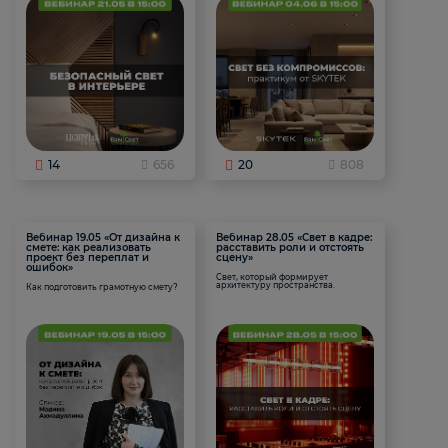
14
656
20
808
Вебинар 19.05 «От дизайна к
Вебинар 28.05 «Свет в кадре:
смете: как реализовать
расставить роли и отстоять
проект без переплат и
сцену»
ошибок»
Свет, который формирует
архитектуру пространства.
Как подготовить грамотную смету?