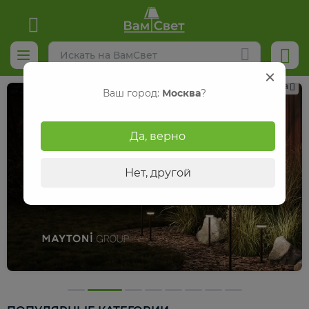
Реклама
Ваш город:
Москва
?
Да, верно
Нет, другой