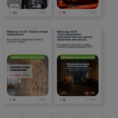
44
1105
15
657
Вебинар 14.05 «Теория слоев
Вебинар 28.04
освещения»
«Трансформация
пространства: как одним
нажатием меняются
Как создать интерьер премиум-
класса с Arlight?
функции комнаты
Как модернизировать любую
комнату в доме до уровня ПРО?
14
660
12
1086