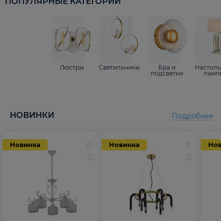
ПОПУЛЯРНЫЕ КАТЕГОРИИ
Люстры
Светильники
Бра и
Настол
подсветки
ламп
НОВИНКИ
Подробнее
Новинка
Новинка
Но