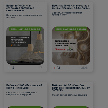
Вебинар 10.08 «Как
Вебинар 18.06 «Знакомство с
создаются авторские
динамическими эффектами»
светильники»
Эффекты, которые оживляют
пространство
Отражение мировых интерьерных
трендов
12
47
12
2108
Вебинар 21.05 «Безопасный
Вебинар 04.06 «Свет без
свет в интерьере»
компромиссов: практикум от
SKYTEK»
Как добиться максимального
визуального комфорта?
Живой разбор световых решений