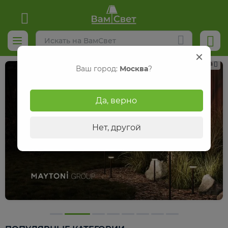
Реклама
Ваш город:
Москва
?
Да, верно
Нет, другой