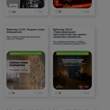
44
1110
15
666
Вебинар 14.05 «Теория слоев
Вебинар 28.04
освещения»
«Трансформация
пространства: как одним
нажатием меняются
Как создать интерьер премиум-
класса с Arlight?
функции комнаты
Как модернизировать любую
комнату в доме до уровня ПРО?
14
664
12
1206