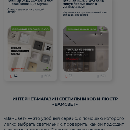
Вебинар 23.04 «Ambrella Volt
Вебинар 16.04 «TUYA за 60
- новая коллекция Sigma»
минут: первые шаги к
умному дому»
Стиль и технологии в каждой
детали
Научитесь настраивать умный свет
для ваших проектов
14
695
12
621
ИНТЕРНЕТ-МАГАЗИН СВЕТИЛЬНИКОВ И ЛЮСТР
«ВАМСВЕТ»
«ВамСвет» — это удобный сервис, с помощью которого
легко выбрать светильник, проверить, как он подходит