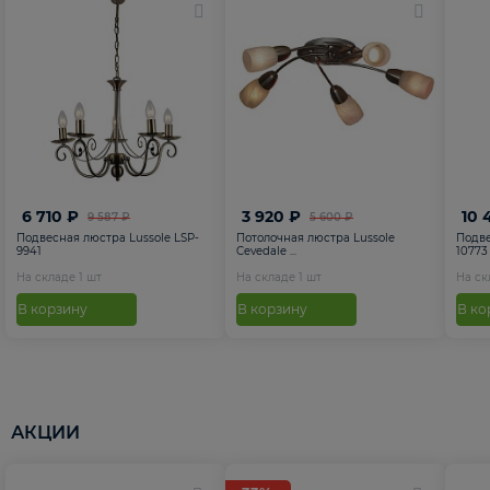
6 710 ₽
3 920 ₽
10 
9 587 ₽
5 600 ₽
Подвесная люстра Lussole LSP-
Потолочная люстра Lussole
Подве
9941
Cevedale ...
10773
На складе
1
шт
На складе
1
шт
На с
В корзину
В корзину
В ко
АКЦИИ