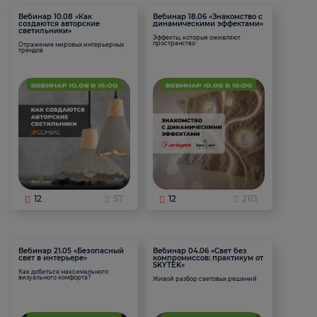
Вебинар 10.08 «Как
Вебинар 18.06 «Знакомство с
создаются авторские
динамическими эффектами»
светильники»
Эффекты, которые оживляют
пространство
Отражение мировых интерьерных
трендов
12
57
12
2113
Вебинар 21.05 «Безопасный
Вебинар 04.06 «Свет без
свет в интерьере»
компромиссов: практикум от
SKYTEK»
Как добиться максимального
визуального комфорта?
Живой разбор световых решений