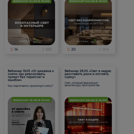
14
662
20
814
Вебинар 19.05 «От дизайна к
Вебинар 28.05 «Свет в кадре:
смете: как реализовать
расставить роли и отстоять
проект без переплат и
сцену»
ошибок»
Свет, который формирует
архитектуру пространства.
Как подготовить грамотную смету?