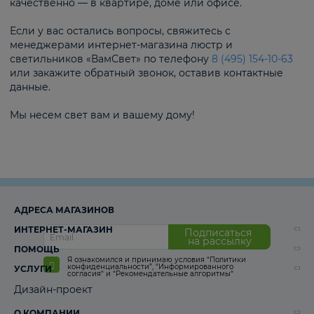
качественно — в квартире, доме или офисе.
Если у вас остались вопросы, свяжитесь с
менеджерами интернет-магазина люстр и
светильников «ВамСвет» по телефону
8 (495) 154-10-63
или закажите обратный звонок, оставив контактные
данные.
Мы несем свет вам и вашему дому!
АДРЕСА МАГАЗИНОВ
ИНТЕРНЕТ-МАГАЗИН
Подписаться
на рассылку
ПОМОЩЬ
Я ознакомился и принимаю условия
“Политики
конфиденциальности”
,
“Информированного
УСЛУГИ
согласия“
и
“Рекомендательные алгоритмы“
Дизайн-проект
О КОМПАНИИ