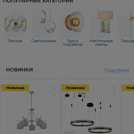
ПОПУЛЯРНЫЕ КАТЕГОРИИ
Люстры
Светильники
Бра и
Настольные
Торше
подсветки
лампы
НОВИНКИ
Подробнее
Новинка
Новинка
Но