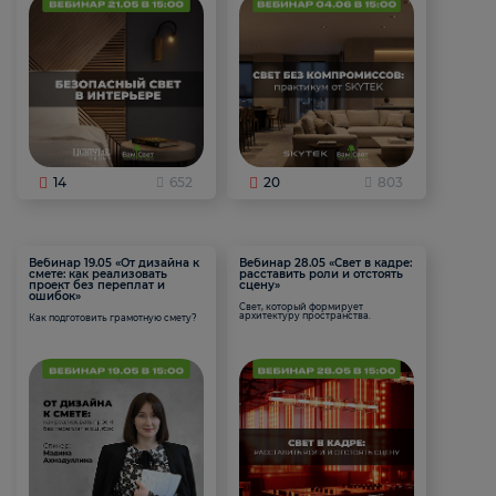
14
652
20
803
Вебинар 19.05 «От дизайна к
Вебинар 28.05 «Свет в кадре:
смете: как реализовать
расставить роли и отстоять
проект без переплат и
сцену»
ошибок»
Свет, который формирует
архитектуру пространства.
Как подготовить грамотную смету?