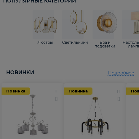
ПОПУЛЯРНЫЕ КАТЕГОРИИ
Люстры
Светильники
Бра и
Настол
подсветки
ламп
НОВИНКИ
Подробнее
Новинка
Новинка
Но