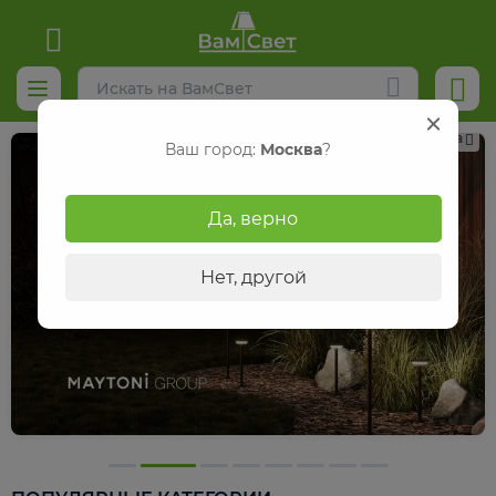
Реклама
Ваш город:
Москва
?
Да, верно
Нет, другой