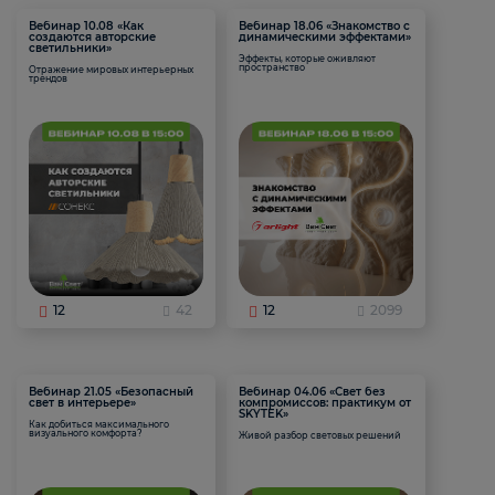
Вебинар 10.08 «Как
Вебинар 18.06 «Знакомство с
создаются авторские
динамическими эффектами»
светильники»
Эффекты, которые оживляют
пространство
Отражение мировых интерьерных
трендов
12
42
12
2099
Вебинар 21.05 «Безопасный
Вебинар 04.06 «Свет без
свет в интерьере»
компромиссов: практикум от
SKYTEK»
Как добиться максимального
визуального комфорта?
Живой разбор световых решений