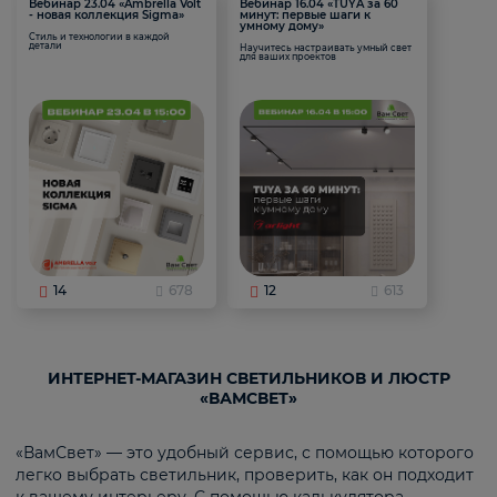
Вебинар 23.04 «Ambrella Volt
Вебинар 16.04 «TUYA за 60
- новая коллекция Sigma»
минут: первые шаги к
умному дому»
Стиль и технологии в каждой
детали
Научитесь настраивать умный свет
для ваших проектов
14
678
12
613
ИНТЕРНЕТ-МАГАЗИН СВЕТИЛЬНИКОВ И ЛЮСТР
«ВАМСВЕТ»
«ВамСвет» — это удобный сервис, с помощью которого
легко выбрать светильник, проверить, как он подходит