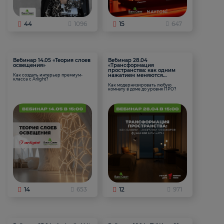
44
1096
15
647
Вебинар 14.05 «Теория слоев
Вебинар 28.04
освещения»
«Трансформация
пространства: как одним
нажатием меняются
Как создать интерьер премиум-
класса с Arlight?
функции комнаты
Как модернизировать любую
комнату в доме до уровня ПРО?
14
653
12
971