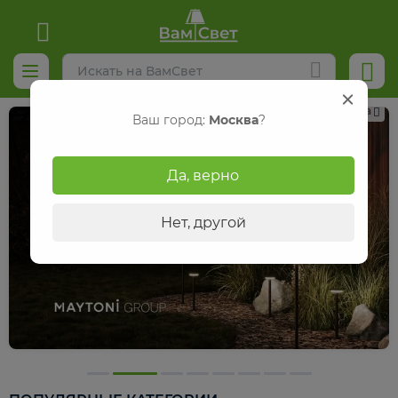
Реклама
Ваш город:
Москва
?
Да, верно
Нет, другой