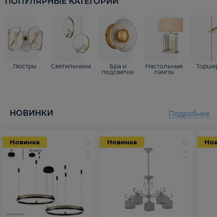
ПОПУЛЯРНЫЕ КАТЕГОРИИ
Люстры
Светильники
Бра и
Настольные
Торше
подсветки
лампы
НОВИНКИ
Подробнее
Новинка
Новинка
Но