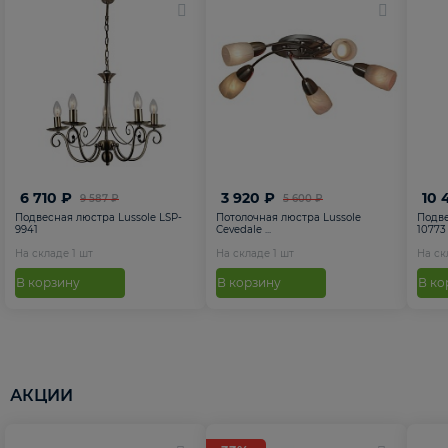
6 710 ₽
3 920 ₽
10 
9 587 ₽
5 600 ₽
Подвесная люстра Lussole LSP-
Потолочная люстра Lussole
Подве
9941
Cevedale ...
10773
На складе
1
шт
На складе
1
шт
На с
В корзину
В корзину
В ко
АКЦИИ