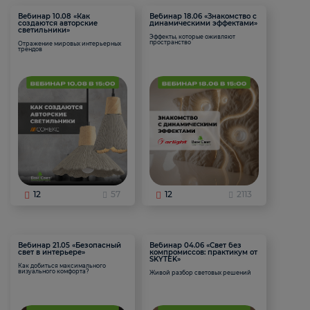
Вебинар 10.08 «Как
Вебинар 18.06 «Знакомство с
создаются авторские
динамическими эффектами»
светильники»
Эффекты, которые оживляют
пространство
Отражение мировых интерьерных
трендов
12
57
12
2113
Вебинар 21.05 «Безопасный
Вебинар 04.06 «Свет без
свет в интерьере»
компромиссов: практикум от
SKYTEK»
Как добиться максимального
визуального комфорта?
Живой разбор световых решений