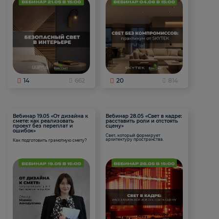
14
662
20
814
Вебинар 19.05 «От дизайна к
Вебинар 28.05 «Свет в кадре:
смете: как реализовать
расставить роли и отстоять
проект без переплат и
сцену»
ошибок»
Свет, который формирует
архитектуру пространства.
Как подготовить грамотную смету?