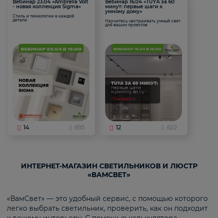
Вебинар 23.04 «Ambrella Volt
Вебинар 16.04 «TUYA за 60
- новая коллекция Sigma»
минут: первые шаги к
умному дому»
Стиль и технологии в каждой
детали
Научитесь настраивать умный свет
для ваших проектов
14
695
12
622
ИНТЕРНЕТ-МАГАЗИН СВЕТИЛЬНИКОВ И ЛЮСТР
«ВАМСВЕТ»
«ВамСвет» — это удобный сервис, с помощью которого
легко выбрать светильник, проверить, как он подходит