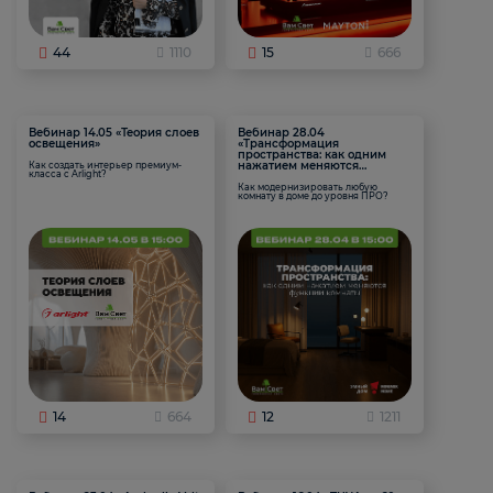
44
1110
15
666
Вебинар 14.05 «Теория слоев
Вебинар 28.04
освещения»
«Трансформация
пространства: как одним
нажатием меняются
Как создать интерьер премиум-
класса с Arlight?
функции комнаты
Как модернизировать любую
комнату в доме до уровня ПРО?
14
664
12
1211