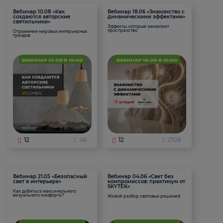
Вебинар 10.08 «Как
Вебинар 18.06 «Знакомство с
создаются авторские
динамическими эффектами»
светильники»
Эффекты, которые оживляют
пространство
Отражение мировых интерьерных
трендов
12
46
12
2108
Вебинар 21.05 «Безопасный
Вебинар 04.06 «Свет без
свет в интерьере»
компромиссов: практикум от
SKYTEK»
Как добиться максимального
визуального комфорта?
Живой разбор световых решений