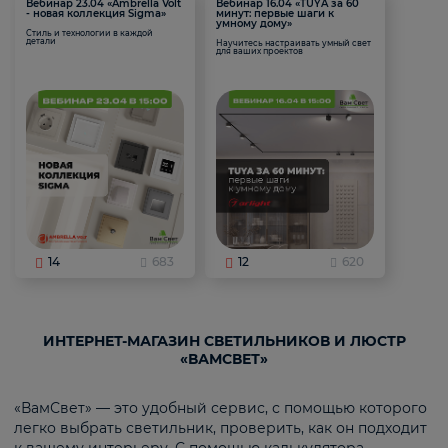
Вебинар 23.04 «Ambrella Volt
Вебинар 16.04 «TUYA за 60
- новая коллекция Sigma»
минут: первые шаги к
умному дому»
Стиль и технологии в каждой
детали
Научитесь настраивать умный свет
для ваших проектов
14
683
12
620
ИНТЕРНЕТ-МАГАЗИН СВЕТИЛЬНИКОВ И ЛЮСТР
«ВАМСВЕТ»
«ВамСвет» — это удобный сервис, с помощью которого
легко выбрать светильник, проверить, как он подходит