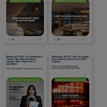
14
656
20
807
Вебинар 19.05 «От дизайна к
Вебинар 28.05 «Свет в кадре:
смете: как реализовать
расставить роли и отстоять
проект без переплат и
сцену»
ошибок»
Свет, который формирует
архитектуру пространства.
Как подготовить грамотную смету?