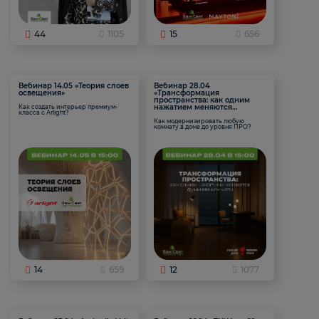
44
1105
15
656
Вебинар 14.05 «Теория слоев
Вебинар 28.04
освещения»
«Трансформация
пространства: как одним
нажатием меняются
Как создать интерьер премиум-
класса с Arlight?
функции комнаты
Как модернизировать любую
комнату в доме до уровня ПРО?
14
659
12
1077