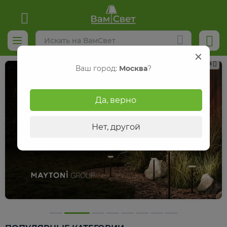
Реклама
Ваш город:
Москва
?
Да, верно
Нет, другой