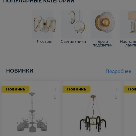
ПОПУЛЯРНЫЕ КАТЕГОРИИ
Люстры
Светильники
Бра и
Настол
подсветки
ламп
НОВИНКИ
Подробнее
Новинка
Новинка
Но