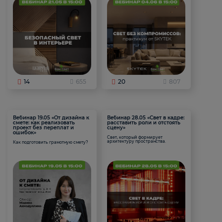
14
655
20
807
Вебинар 19.05 «От дизайна к
Вебинар 28.05 «Свет в кадре:
смете: как реализовать
расставить роли и отстоять
проект без переплат и
сцену»
ошибок»
Свет, который формирует
архитектуру пространства.
Как подготовить грамотную смету?