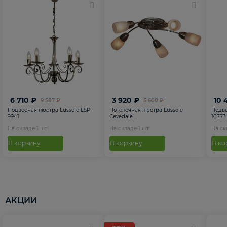
6 710 ₽
3 920 ₽
10 
9 587 ₽
5 600 ₽
Подвесная люстра Lussole LSP-
Потолочная люстра Lussole
Подве
9941
Cevedale ...
10773
На складе
1
шт
На складе
1
шт
На с
В корзину
В корзину
В ко
АКЦИИ