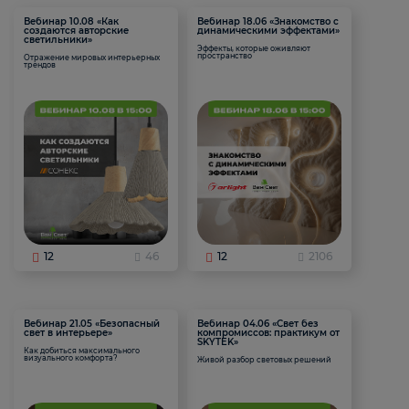
Вебинар 10.08 «Как
Вебинар 18.06 «Знакомство с
создаются авторские
динамическими эффектами»
светильники»
Эффекты, которые оживляют
пространство
Отражение мировых интерьерных
трендов
12
46
12
2106
Вебинар 21.05 «Безопасный
Вебинар 04.06 «Свет без
свет в интерьере»
компромиссов: практикум от
SKYTEK»
Как добиться максимального
визуального комфорта?
Живой разбор световых решений