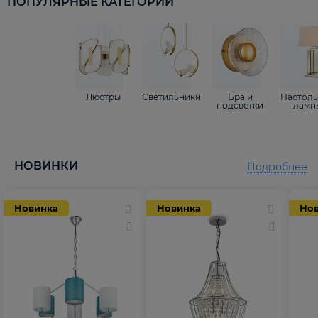
ПОПУЛЯРНЫЕ КАТЕГОРИИ
Люстры
Светильники
Бра и
Настол
подсветки
ламп
НОВИНКИ
Подробнее
Новинка
Новинка
Но