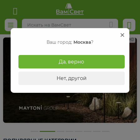
Реклама
Ваш город:
Москва
?
Да, верно
Нет, другой