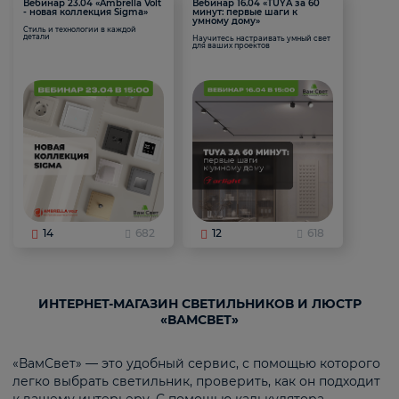
Вебинар 23.04 «Ambrella Volt
Вебинар 16.04 «TUYA за 60
- новая коллекция Sigma»
минут: первые шаги к
умному дому»
Стиль и технологии в каждой
детали
Научитесь настраивать умный свет
для ваших проектов
14
682
12
618
ИНТЕРНЕТ-МАГАЗИН СВЕТИЛЬНИКОВ И ЛЮСТР
«ВАМСВЕТ»
«ВамСвет» — это удобный сервис, с помощью которого
легко выбрать светильник, проверить, как он подходит