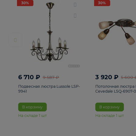
РАСПРОДАЖА
Смотреть все
Люстры
82
Светильники
222
Бра и под
30%
30%