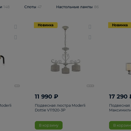
одсветки
148
Споты
47
Настольные лампы
86
Новинка