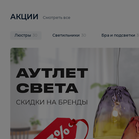
6 710 ₽
3 920 ₽
9 587 ₽
Подвесная люстра Lussole LSP-
Потолочная 
9941
Cevedale LSQ
В корзину
В корзину
На складе
1
шт
На складе
1
ш
АКЦИИ
Смотреть все
Люстры
30
Светильники
30
Бра и под