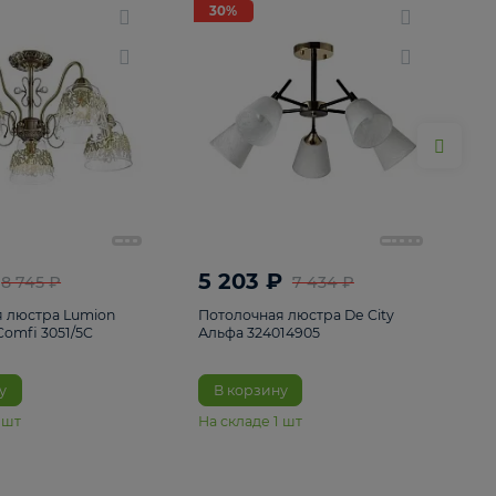
ие
8
30%
30%