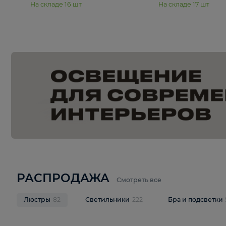
15 990 ₽
19 990 ₽
Подвесная люстра Moderli
Подвесная л
Dottie V11921-5P
Mireil V11914-
В корзину
В корзину
На складе
16
шт
На складе
17