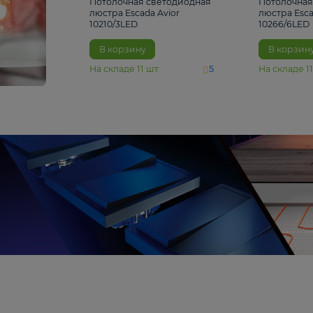
4 810 ₽
Потолочная светодиодная
люстра Escada Avior
10210/3LED
В корзину
На складе
11
шт
5