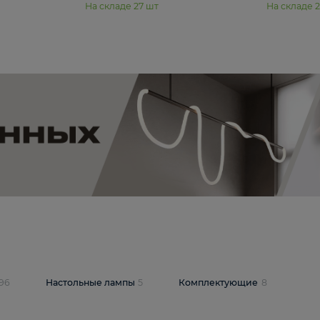
11 990 ₽
юстра Moderli
Подвесная люстра Moderli
12P
Dottie V11920-3P
В корзину
шт
На складе
27
шт