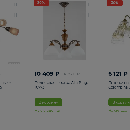
светки
96
Настольные лампы
5
Комплектующ
30%