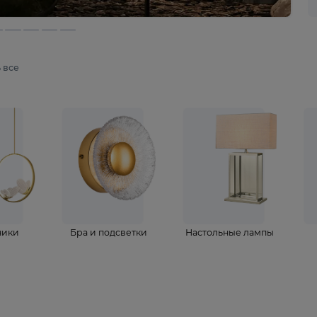
мотреть все
ветильники
Бра и подсветки
Настольные 