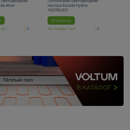
6 500 ₽
5 520 ₽
Потолочная светодиодная
Потолочная светод
люстра Escada Alcor
люстра Escada Hydri
10266/6LED
10227/4LED
В корзину
В корзину
На складе
11
шт
На складе
5
шт
5