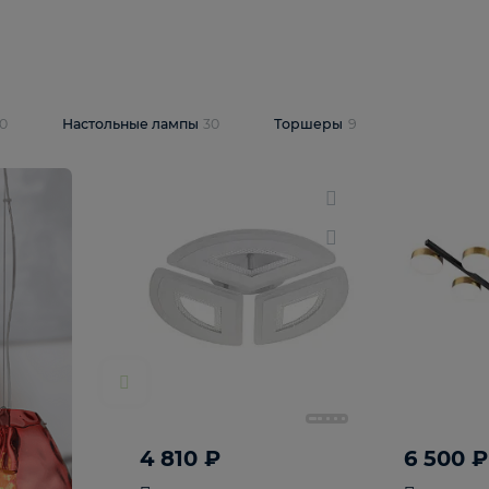
10 409 ₽
5 600 ₽
14 870 ₽
люстра Lussole
Подвесная люстра Alfa Praga
-6907-05
10773
В корзину
т
На складе
1
шт
светки
30
Настольные лампы
30
Торшеры
9