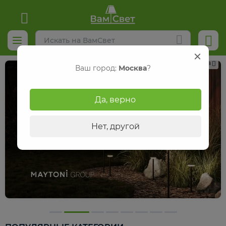
Реклама
Ваш город:
Москва
?
Да, верно
Нет, другой