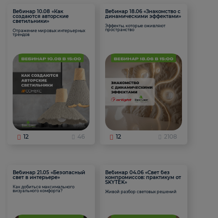
Вебинар 10.08 «Как
Вебинар 18.06 «Знакомство с
создаются авторские
динамическими эффектами»
светильники»
Эффекты, которые оживляют
пространство
Отражение мировых интерьерных
трендов
12
46
12
2108
Вебинар 21.05 «Безопасный
Вебинар 04.06 «Свет без
свет в интерьере»
компромиссов: практикум от
SKYTEK»
Как добиться максимального
визуального комфорта?
Живой разбор световых решений