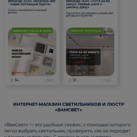
Вебинар 23.04 «Ambrella Volt
Вебинар 16.04 «TUYA за 60
- новая коллекция Sigma»
минут: первые шаги к
умному дому»
Стиль и технологии в каждой
детали
Научитесь настраивать умный свет
для ваших проектов
14
683
12
620
ИНТЕРНЕТ-МАГАЗИН СВЕТИЛЬНИКОВ И ЛЮСТР
«ВАМСВЕТ»
«ВамСвет» — это удобный сервис, с помощью которого
легко выбрать светильник, проверить, как он подходит