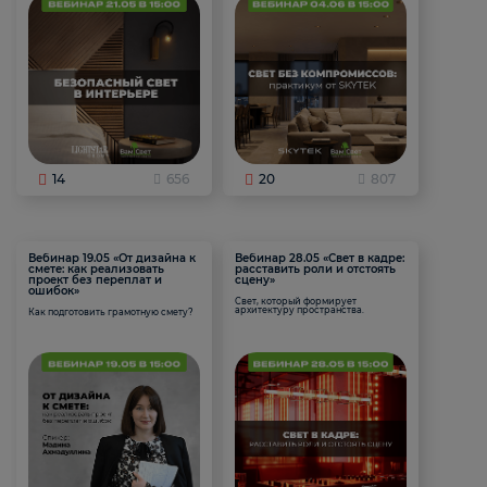
14
656
20
807
Вебинар 19.05 «От дизайна к
Вебинар 28.05 «Свет в кадре:
смете: как реализовать
расставить роли и отстоять
проект без переплат и
сцену»
ошибок»
Свет, который формирует
архитектуру пространства.
Как подготовить грамотную смету?