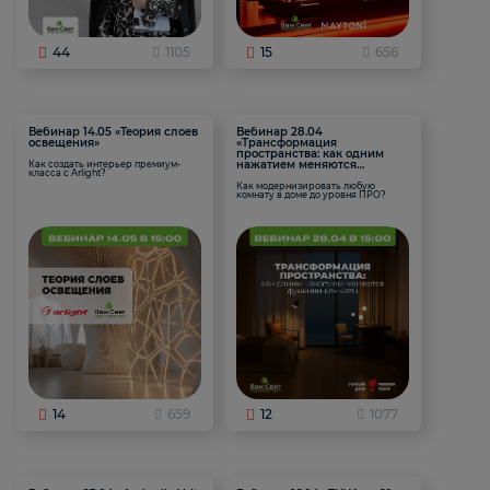
44
1105
15
656
Вебинар 14.05 «Теория слоев
Вебинар 28.04
освещения»
«Трансформация
пространства: как одним
нажатием меняются
Как создать интерьер премиум-
класса с Arlight?
функции комнаты
Как модернизировать любую
комнату в доме до уровня ПРО?
14
659
12
1077