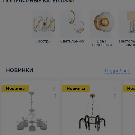
ПОПУЛЯРНЫЕ КАТЕГОРИИ
Люстры
Светильники
Бра и
Настол
подсветки
ламп
НОВИНКИ
Подробнее
Новинка
Новинка
Но