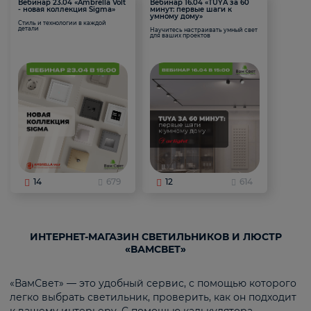
Вебинар 23.04 «Ambrella Volt
Вебинар 16.04 «TUYA за 60
- новая коллекция Sigma»
минут: первые шаги к
умному дому»
Стиль и технологии в каждой
детали
Научитесь настраивать умный свет
для ваших проектов
14
679
12
614
ИНТЕРНЕТ-МАГАЗИН СВЕТИЛЬНИКОВ И ЛЮСТР
«ВАМСВЕТ»
«ВамСвет» — это удобный сервис, с помощью которого
легко выбрать светильник, проверить, как он подходит