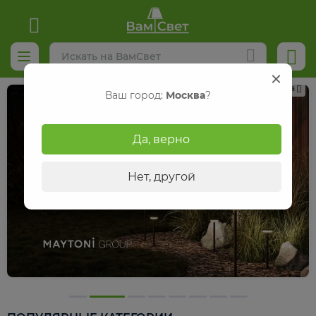
Реклама
Ваш город:
Москва
?
Да, верно
Нет, другой