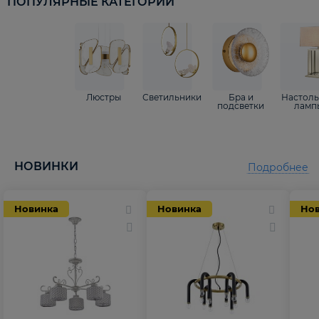
ПОПУЛЯРНЫЕ КАТЕГОРИИ
Люстры
Светильники
Бра и
Настол
подсветки
ламп
НОВИНКИ
Подробнее
Новинка
Новинка
Но