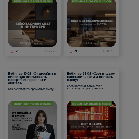
14
653
20
804
Вебинар 19.05 «От дизайна к
Вебинар 28.05 «Свет в кадре:
смете: как реализовать
расставить роли и отстоять
проект без переплат и
сцену»
ошибок»
Свет, который формирует
архитектуру пространства.
Как подготовить грамотную смету?