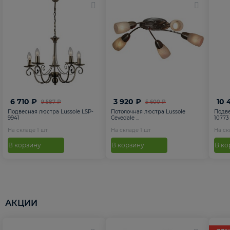
6 710 ₽
3 920 ₽
10 
9 587 ₽
5 600 ₽
Подвесная люстра Lussole LSP-
Потолочная люстра Lussole
Подве
9941
Cevedale ...
10773
На складе
1
шт
На складе
1
шт
На с
В корзину
В корзину
В ко
АКЦИИ