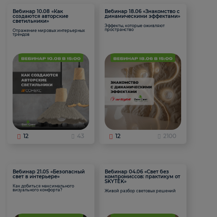
Вебинар 10.08 «Как
Вебинар 18.06 «Знакомство с
создаются авторские
динамическими эффектами»
светильники»
Эффекты, которые оживляют
пространство
Отражение мировых интерьерных
трендов
12
43
12
2100
Вебинар 21.05 «Безопасный
Вебинар 04.06 «Свет без
свет в интерьере»
компромиссов: практикум от
SKYTEK»
Как добиться максимального
визуального комфорта?
Живой разбор световых решений