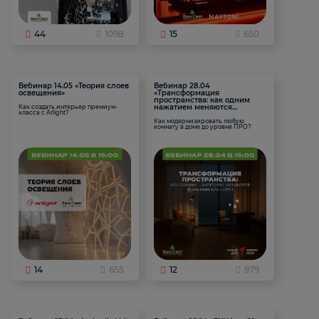
44
1098
15
650
Вебинар 14.05 «Теория слоев
Вебинар 28.04
освещения»
«Трансформация
пространства: как одним
нажатием меняются
Как создать интерьер премиум-
класса с Arlight?
функции комнаты
Как модернизировать любую
комнату в доме до уровня ПРО?
14
655
12
979