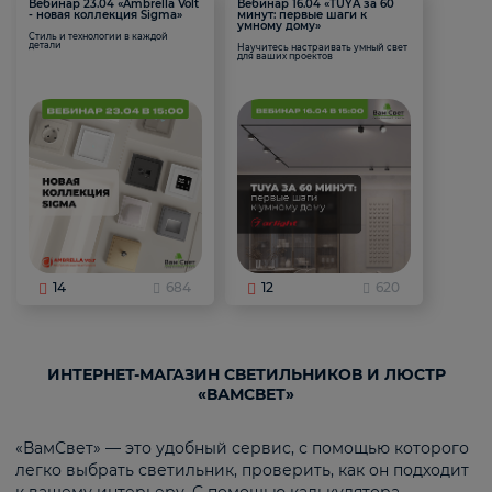
Вебинар 23.04 «Ambrella Volt
Вебинар 16.04 «TUYA за 60
- новая коллекция Sigma»
минут: первые шаги к
умному дому»
Стиль и технологии в каждой
детали
Научитесь настраивать умный свет
для ваших проектов
14
684
12
620
ИНТЕРНЕТ-МАГАЗИН СВЕТИЛЬНИКОВ И ЛЮСТР
«ВАМСВЕТ»
«ВамСвет» — это удобный сервис, с помощью которого
легко выбрать светильник, проверить, как он подходит