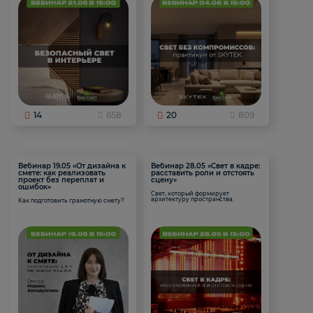
14
658
20
809
Вебинар 19.05 «От дизайна к
Вебинар 28.05 «Свет в кадре:
смете: как реализовать
расставить роли и отстоять
проект без переплат и
сцену»
ошибок»
Свет, который формирует
архитектуру пространства.
Как подготовить грамотную смету?