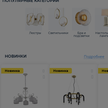
ПОПУЛЯРНЫЕ КАТЕГОРИИ
Люстры
Светильники
Бра и
Настол
подсветки
ламп
НОВИНКИ
Подробнее
Новинка
Новинка
Но