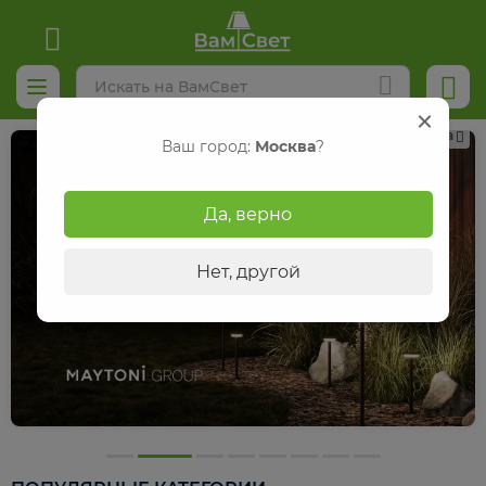
Реклама
Ваш город:
Москва
?
Да, верно
Нет, другой