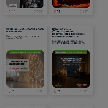
44
1105
15
657
Вебинар 14.05 «Теория слоев
Вебинар 28.04
освещения»
«Трансформация
пространства: как одним
нажатием меняются
Как создать интерьер премиум-
класса с Arlight?
функции комнаты
Как модернизировать любую
комнату в доме до уровня ПРО?
14
660
12
1102