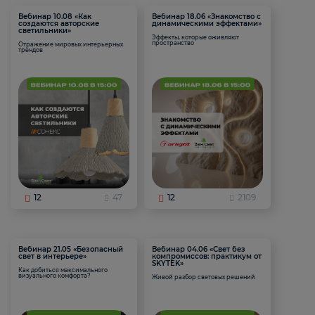
Вебинар 10.08 «Как
Вебинар 18.06 «Знакомство с
создаются авторские
динамическими эффектами»
светильники»
Эффекты, которые оживляют
пространство
Отражение мировых интерьерных
трендов
12
47
12
2109
Вебинар 21.05 «Безопасный
Вебинар 04.06 «Свет без
свет в интерьере»
компромиссов: практикум от
SKYTEK»
Как добиться максимального
визуального комфорта?
Живой разбор световых решений