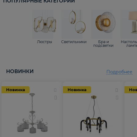
ПОПУЛЯРНЫЕ КАТЕГОРИИ
Люстры
Светильники
Бра и
Настол
подсветки
ламп
НОВИНКИ
Подробнее
Новинка
Новинка
Но