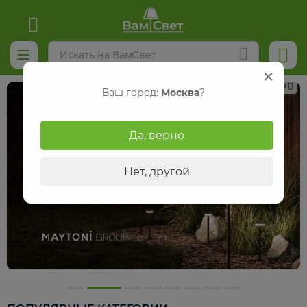
Реклама
Ваш город:
Москва
?
Да, верно
Нет, другой