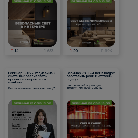
14
653
20
804
Вебинар 19.05 «От дизайна к
Вебинар 28.05 «Свет в кадре:
смете: как реализовать
расставить роли и отстоять
проект без переплат и
сцену»
ошибок»
Свет, который формирует
архитектуру пространства.
Как подготовить грамотную смету?