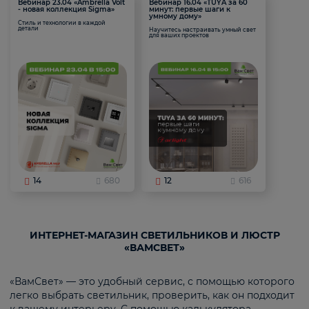
Вебинар 23.04 «Ambrella Volt
Вебинар 16.04 «TUYA за 60
- новая коллекция Sigma»
минут: первые шаги к
умному дому»
Стиль и технологии в каждой
детали
Научитесь настраивать умный свет
для ваших проектов
14
680
12
616
ИНТЕРНЕТ-МАГАЗИН СВЕТИЛЬНИКОВ И ЛЮСТР
«ВАМСВЕТ»
«ВамСвет» — это удобный сервис, с помощью которого
легко выбрать светильник, проверить, как он подходит