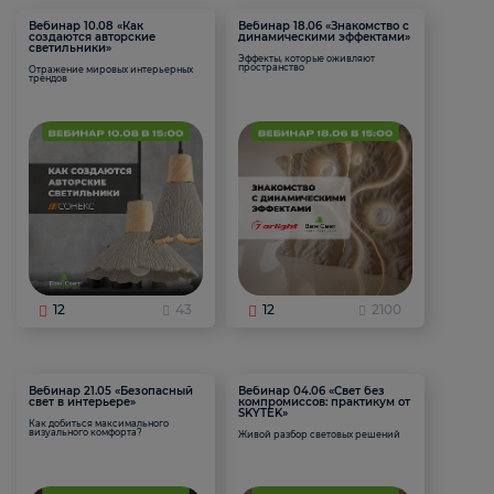
Вебинар 10.08 «Как
Вебинар 18.06 «Знакомство с
создаются авторские
динамическими эффектами»
светильники»
Эффекты, которые оживляют
пространство
Отражение мировых интерьерных
трендов
12
43
12
2100
Вебинар 21.05 «Безопасный
Вебинар 04.06 «Свет без
свет в интерьере»
компромиссов: практикум от
SKYTEK»
Как добиться максимального
визуального комфорта?
Живой разбор световых решений