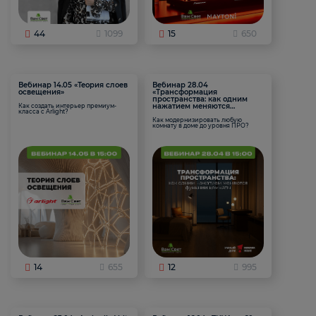
44
1099
15
650
Вебинар 14.05 «Теория слоев
Вебинар 28.04
освещения»
«Трансформация
пространства: как одним
нажатием меняются
Как создать интерьер премиум-
класса с Arlight?
функции комнаты
Как модернизировать любую
комнату в доме до уровня ПРО?
14
655
12
995