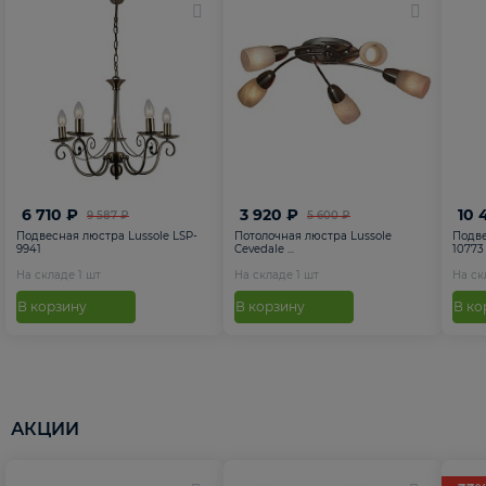
6 710 ₽
3 920 ₽
10 
9 587 ₽
5 600 ₽
Подвесная люстра Lussole LSP-
Потолочная люстра Lussole
Подве
9941
Cevedale ...
10773
На складе
1
шт
На складе
1
шт
На с
В корзину
В корзину
В ко
АКЦИИ