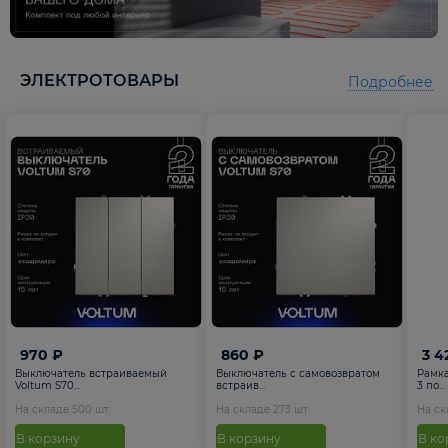
5
ЭЛЕКТРОТОВАРЫ
Подробнее
970 ₽
860 ₽
3 4
Выключатель встраиваемый
Выключатель с самовозвратом
Рамка
Voltum S70...
встраив...
3 по...
На складе
500
шт
На складе
273
шт
На с
В корзину
В корзину
В ко