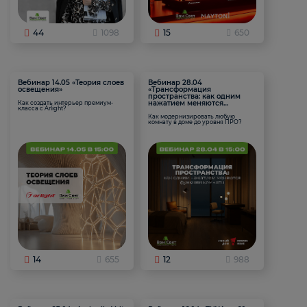
44
1098
15
650
Вебинар 14.05 «Теория слоев
Вебинар 28.04
освещения»
«Трансформация
пространства: как одним
нажатием меняются
Как создать интерьер премиум-
класса с Arlight?
функции комнаты
Как модернизировать любую
комнату в доме до уровня ПРО?
14
655
12
988