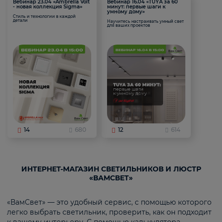
Вебинар 23.04 «Ambrella Volt
Вебинар 16.04 «TUYA за 60
- новая коллекция Sigma»
минут: первые шаги к
умному дому»
Стиль и технологии в каждой
детали
Научитесь настраивать умный свет
для ваших проектов
14
680
12
614
ИНТЕРНЕТ-МАГАЗИН СВЕТИЛЬНИКОВ И ЛЮСТР
«ВАМСВЕТ»
«ВамСвет» — это удобный сервис, с помощью которого
легко выбрать светильник, проверить, как он подходит