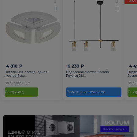
33
4 810 ₽
6 230 ₽
4 4
Потолочная светодиодная
Подвесная люстра Escada
Подв
люстра Esca...
Reverse 210...
Suspen
На складе
11
шт
На с
В корзину
Помощь менеджера
В ко