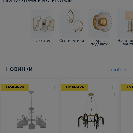
ПОПУЛЯРНЫЕ КАТЕГОРИИ
Люстры
Светильники
Бра и
Настол
подсветки
ламп
НОВИНКИ
Подробнее
Новинка
Новинка
Но