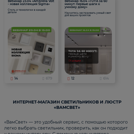
Вебинар 23.04 «Ambrella Volt
Вебинар 16.04 «TUYA за 60
- новая коллекция Sigma»
минут: первые шаги к
умному дому»
Стиль и технологии в каждой
детали
Научитесь настраивать умный свет
для ваших проектов
14
679
12
614
ИНТЕРНЕТ-МАГАЗИН СВЕТИЛЬНИКОВ И ЛЮСТР
«ВАМСВЕТ»
«ВамСвет» — это удобный сервис, с помощью которого
легко выбрать светильник, проверить, как он подходит