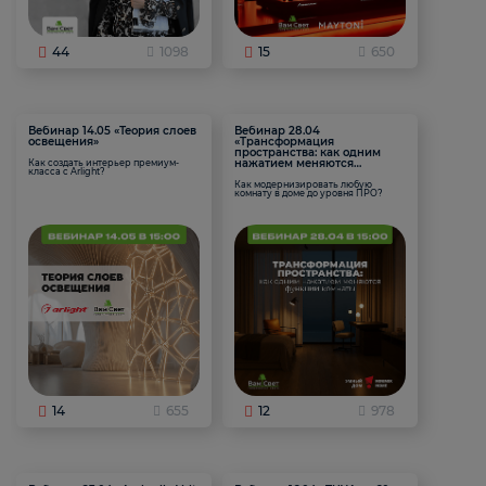
44
1098
15
650
Вебинар 14.05 «Теория слоев
Вебинар 28.04
освещения»
«Трансформация
пространства: как одним
нажатием меняются
Как создать интерьер премиум-
класса с Arlight?
функции комнаты
Как модернизировать любую
комнату в доме до уровня ПРО?
14
655
12
978