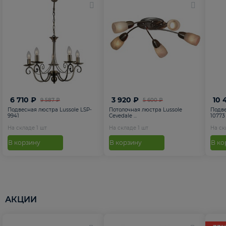
6 710 ₽
3 920 ₽
10 
9 587 ₽
5 600 ₽
Подвесная люстра Lussole LSP-
Потолочная люстра Lussole
Подве
9941
Cevedale ...
10773
На складе
1
шт
На складе
1
шт
На с
В корзину
В корзину
В ко
АКЦИИ