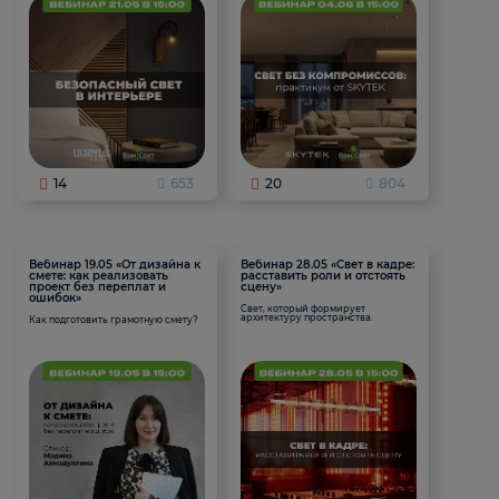
14
653
20
804
Вебинар 19.05 «От дизайна к
Вебинар 28.05 «Свет в кадре:
смете: как реализовать
расставить роли и отстоять
проект без переплат и
сцену»
ошибок»
Свет, который формирует
архитектуру пространства.
Как подготовить грамотную смету?