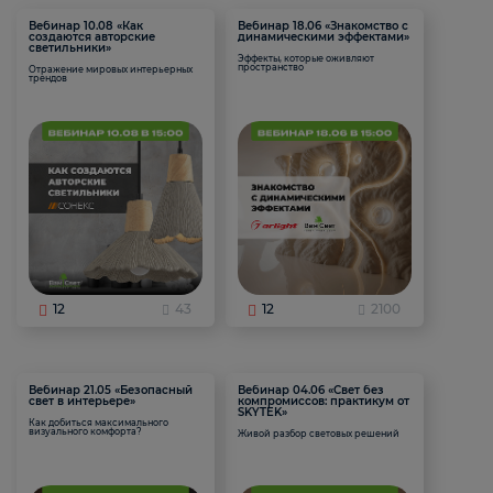
Вебинар 10.08 «Как
Вебинар 18.06 «Знакомство с
создаются авторские
динамическими эффектами»
светильники»
Эффекты, которые оживляют
пространство
Отражение мировых интерьерных
трендов
12
43
12
2100
Вебинар 21.05 «Безопасный
Вебинар 04.06 «Свет без
свет в интерьере»
компромиссов: практикум от
SKYTEK»
Как добиться максимального
визуального комфорта?
Живой разбор световых решений