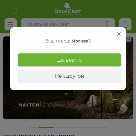
Реклама
Ваш город:
Москва
?
Да, верно
Нет, другой