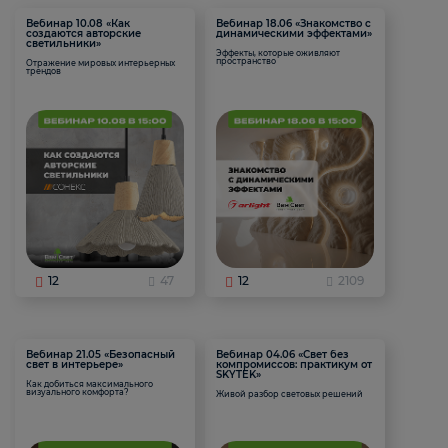
Вебинар 10.08 «Как
Вебинар 18.06 «Знакомство с
создаются авторские
динамическими эффектами»
светильники»
Эффекты, которые оживляют
пространство
Отражение мировых интерьерных
трендов
12
47
12
2109
Вебинар 21.05 «Безопасный
Вебинар 04.06 «Свет без
свет в интерьере»
компромиссов: практикум от
SKYTEK»
Как добиться максимального
визуального комфорта?
Живой разбор световых решений