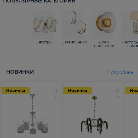
ПОПУЛЯРНЫЕ КАТЕГОРИИ
Люстры
Светильники
Бра и
Настол
подсветки
ламп
НОВИНКИ
Подробнее
Новинка
Новинка
Но