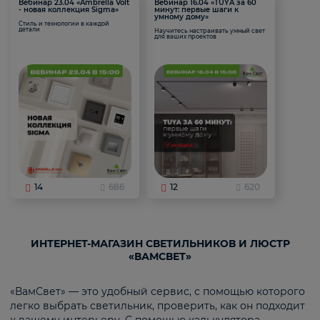
Вебинар 23.04 «Ambrella Volt
Вебинар 16.04 «TUYA за 60
- новая коллекция Sigma»
минут: первые шаги к
умному дому»
Стиль и технологии в каждой
детали
Научитесь настраивать умный свет
для ваших проектов
14
686
12
620
ИНТЕРНЕТ-МАГАЗИН СВЕТИЛЬНИКОВ И ЛЮСТР
«ВАМСВЕТ»
«ВамСвет» — это удобный сервис, с помощью которого
легко выбрать светильник, проверить, как он подходит