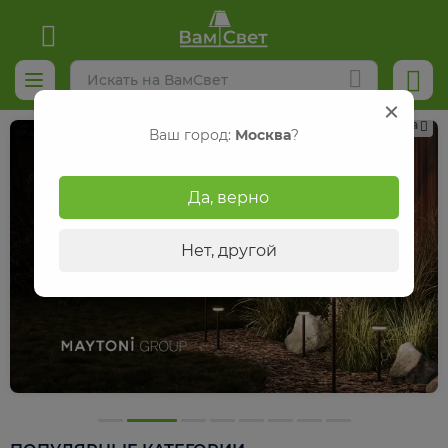
Реклама
Ваш город:
Москва
?
Да, верно
Нет, другой