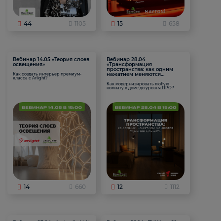
44
1105
15
658
Вебинар 14.05 «Теория слоев
Вебинар 28.04
освещения»
«Трансформация
пространства: как одним
нажатием меняются
Как создать интерьер премиум-
класса с Arlight?
функции комнаты
Как модернизировать любую
комнату в доме до уровня ПРО?
14
660
12
1112