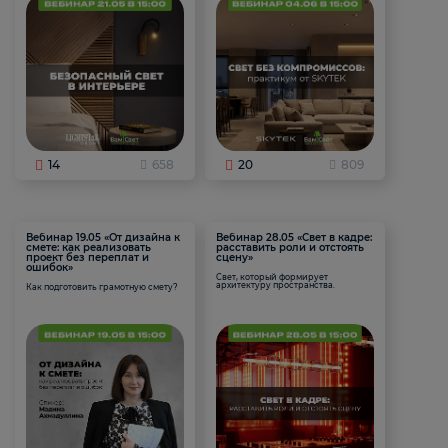
14
658
20
809
Вебинар 19.05 «От дизайна к
Вебинар 28.05 «Свет в кадре:
смете: как реализовать
расставить роли и отстоять
проект без переплат и
сцену»
ошибок»
Свет, который формирует
архитектуру пространства.
Как подготовить грамотную смету?