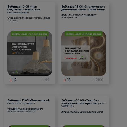
Вебинар 10.08 «Как
Вебинар 18.06 «Знакомство с
создаются авторские
динамическими эффектами»
светильники»
Эффекты, которые оживляют
пространство
Отражение мировых интерьерных
трендов
12
46
12
2106
Вебинар 21.05 «Безопасный
Вебинар 04.06 «Свет без
свет в интерьере»
компромиссов: практикум от
SKYTEK»
Как добиться максимального
визуального комфорта?
Живой разбор световых решений