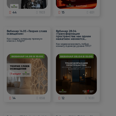
44
1103
15
651
Вебинар 14.05 «Теория слоев
Вебинар 28.04
освещения»
«Трансформация
пространства: как одним
нажатием меняются
Как создать интерьер премиум-
класса с Arlight?
функции комнаты
Как модернизировать любую
комнату в доме до уровня ПРО?
14
658
12
1031