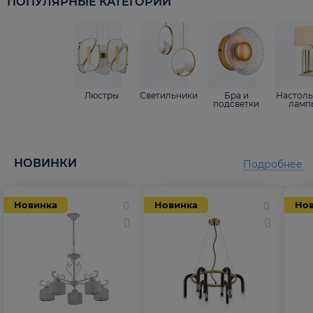
ПОПУЛЯРНЫЕ КАТЕГОРИИ
Люстры
Светильники
Бра и
Настол
подсветки
ламп
НОВИНКИ
Подробнее
Новинка
Новинка
Но