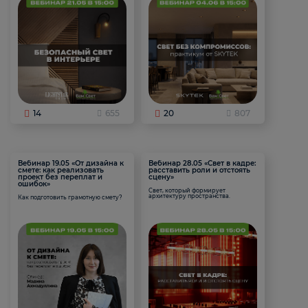
14
655
20
807
Вебинар 19.05 «От дизайна к
Вебинар 28.05 «Свет в кадре:
смете: как реализовать
расставить роли и отстоять
проект без переплат и
сцену»
ошибок»
Свет, который формирует
архитектуру пространства.
Как подготовить грамотную смету?