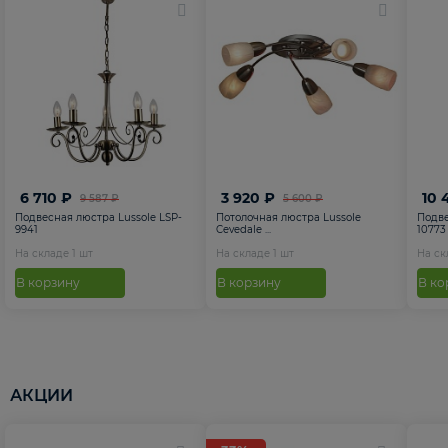
6 710 ₽
3 920 ₽
10 
9 587 ₽
5 600 ₽
Подвесная люстра Lussole LSP-
Потолочная люстра Lussole
Подве
9941
Cevedale ...
10773
На складе
1
шт
На складе
1
шт
На с
В корзину
В корзину
В ко
АКЦИИ