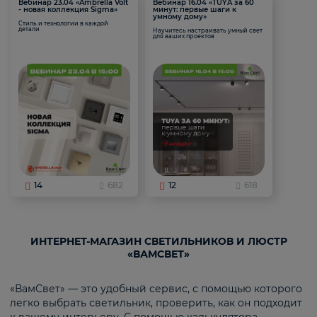
Вебинар 23.04 «Ambrella Volt
Вебинар 16.04 «TUYA за 60
- новая коллекция Sigma»
минут: первые шаги к
умному дому»
Стиль и технологии в каждой
детали
Научитесь настраивать умный свет
для ваших проектов
14
682
12
618
ИНТЕРНЕТ-МАГАЗИН СВЕТИЛЬНИКОВ И ЛЮСТР
«ВАМСВЕТ»
«ВамСвет» — это удобный сервис, с помощью которого
легко выбрать светильник, проверить, как он подходит