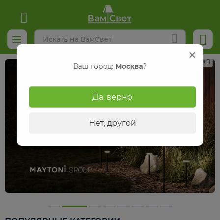
Реклама
Ваш город:
Москва
?
Да, верно
Нет, другой