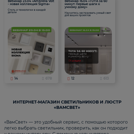
Вебинар 23.04 «Ambrella Volt
Вебинар 16.04 «TUYA за 60
- новая коллекция Sigma»
минут: первые шаги к
умному дому»
Стиль и технологии в каждой
детали
Научитесь настраивать умный свет
для ваших проектов
14
678
12
613
ИНТЕРНЕТ-МАГАЗИН СВЕТИЛЬНИКОВ И ЛЮСТР
«ВАМСВЕТ»
«ВамСвет» — это удобный сервис, с помощью которого
легко выбрать светильник, проверить, как он подходит