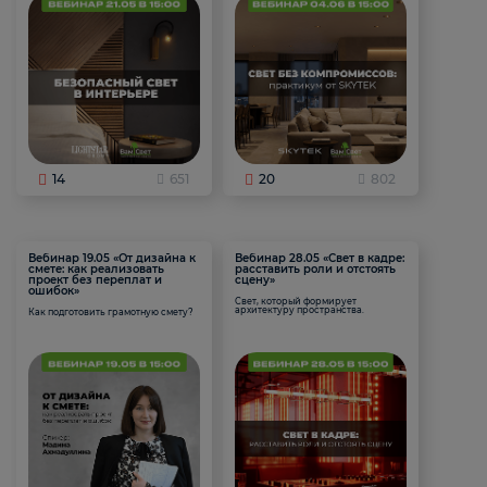
14
651
20
802
Вебинар 19.05 «От дизайна к
Вебинар 28.05 «Свет в кадре:
смете: как реализовать
расставить роли и отстоять
проект без переплат и
сцену»
ошибок»
Свет, который формирует
архитектуру пространства.
Как подготовить грамотную смету?