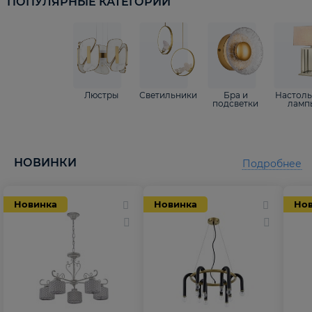
ПОПУЛЯРНЫЕ КАТЕГОРИИ
Люстры
Светильники
Бра и
Настол
подсветки
ламп
НОВИНКИ
Подробнее
Новинка
Новинка
Но