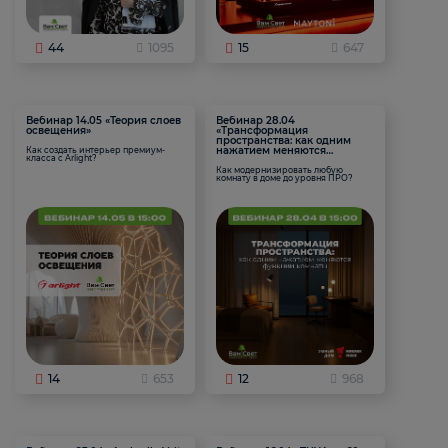
44
1095
15
647
Вебинар 14.05 «Теория слоев
Вебинар 28.04
освещения»
«Трансформация
пространства: как одним
нажатием меняются
Как создать интерьер премиум-
класса с Arlight?
функции комнаты
Как модернизировать любую
комнату в доме до уровня ПРО?
14
653
12
968