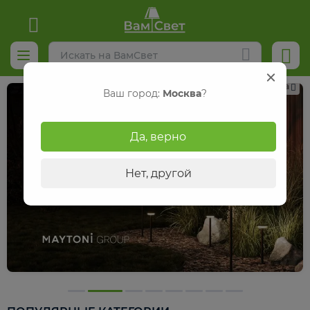
Реклама
Ваш город:
Москва
?
Да, верно
Нет, другой