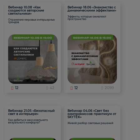
Вебинар 10.08 «Как
Вебинар 18.06 «Знакомство с
создаются авторские
динамическими эффектами»
светильники»
Эффекты, которые оживляют
пространство
Отражение мировых интерьерных
трендов
12
42
12
2099
Вебинар 21.05 «Безопасный
Вебинар 04.06 «Свет без
свет в интерьере»
компромиссов: практикум от
SKYTEK»
Как добиться максимального
визуального комфорта?
Живой разбор световых решений