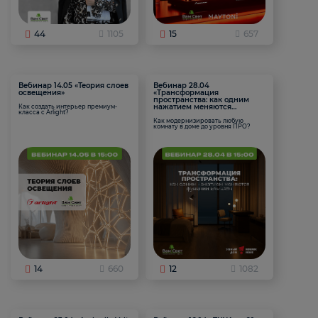
44
1105
15
657
Вебинар 14.05 «Теория слоев
Вебинар 28.04
освещения»
«Трансформация
пространства: как одним
нажатием меняются
Как создать интерьер премиум-
класса с Arlight?
функции комнаты
Как модернизировать любую
комнату в доме до уровня ПРО?
14
660
12
1082