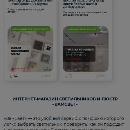
Вебинар 23.04 «Ambrella Volt
Вебинар 16.04 «TUYA за 60
- новая коллекция Sigma»
минут: первые шаги к
умному дому»
Стиль и технологии в каждой
детали
Научитесь настраивать умный свет
для ваших проектов
14
683
12
620
ИНТЕРНЕТ-МАГАЗИН СВЕТИЛЬНИКОВ И ЛЮСТР
«ВАМСВЕТ»
«ВамСвет» — это удобный сервис, с помощью которого
легко выбрать светильник, проверить, как он подходит