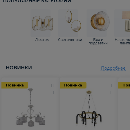
ПОПУЛЯРНЫЕ КАТЕГОРИИ
Люстры
Светильники
Бра и
Настол
подсветки
ламп
НОВИНКИ
Подробнее
Новинка
Новинка
Но