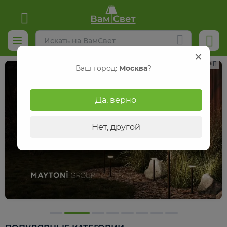
Реклама
Ваш город:
Москва
?
Да, верно
Нет, другой