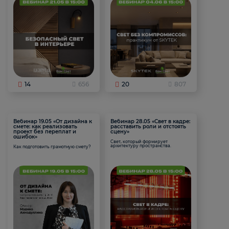
14
656
20
807
Вебинар 19.05 «От дизайна к
Вебинар 28.05 «Свет в кадре:
смете: как реализовать
расставить роли и отстоять
проект без переплат и
сцену»
ошибок»
Свет, который формирует
архитектуру пространства.
Как подготовить грамотную смету?