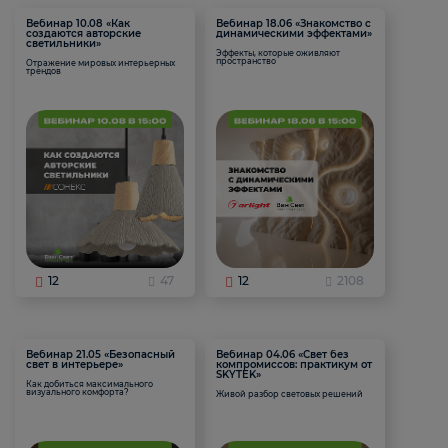
Вебинар 10.08 «Как
Вебинар 18.06 «Знакомство с
создаются авторские
динамическими эффектами»
светильники»
Эффекты, которые оживляют
пространство
Отражение мировых интерьерных
трендов
12
47
12
2108
Вебинар 21.05 «Безопасный
Вебинар 04.06 «Свет без
свет в интерьере»
компромиссов: практикум от
SKYTEK»
Как добиться максимального
визуального комфорта?
Живой разбор световых решений