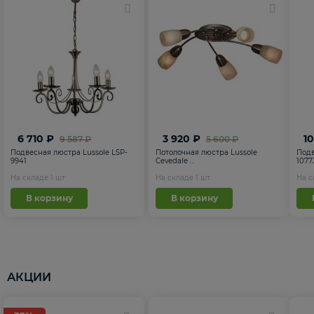
6 710 ₽
3 920 ₽
1
9 587 ₽
5 600 ₽
Подвесная люстра Lussole LSP-
Потолочная люстра Lussole
Подв
9941
Cevedale ...
1077
На складе
1
шт
На складе
1
шт
На 
В корзину
В корзину
АКЦИИ