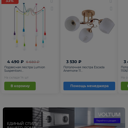
33%
4 490 ₽
3 530 ₽
3
6 680 ₽
Подвесная люстра Lumion
Потолочная люстра Escada
Пото
Suspentioni...
Anemone 11...
1106
На складе
14
шт
На 
В корзину
Помощь менеджера