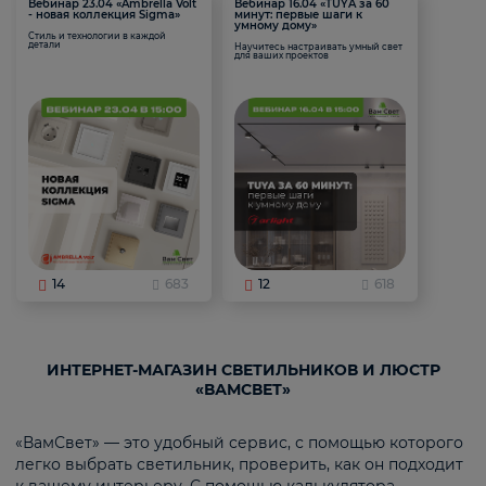
Вебинар 23.04 «Ambrella Volt
Вебинар 16.04 «TUYA за 60
- новая коллекция Sigma»
минут: первые шаги к
умному дому»
Стиль и технологии в каждой
детали
Научитесь настраивать умный свет
для ваших проектов
14
683
12
618
ИНТЕРНЕТ-МАГАЗИН СВЕТИЛЬНИКОВ И ЛЮСТР
«ВАМСВЕТ»
«ВамСвет» — это удобный сервис, с помощью которого
легко выбрать светильник, проверить, как он подходит