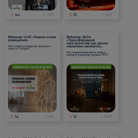
44
1103
15
652
Вебинар 14.05 «Теория слоев
Вебинар 28.04
освещения»
«Трансформация
пространства: как одним
нажатием меняются
Как создать интерьер премиум-
класса с Arlight?
функции комнаты
Как модернизировать любую
комнату в доме до уровня ПРО?
14
659
12
1037