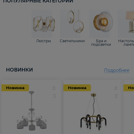
ПОПУЛЯРНЫЕ КАТЕГОРИИ
Люстры
Светильники
Бра и
Настол
подсветки
ламп
НОВИНКИ
Подробнее
Новинка
Новинка
Но