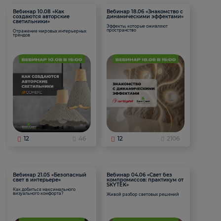
Вебинар 10.08 «Как
Вебинар 18.06 «Знакомство с
создаются авторские
динамическими эффектами»
светильники»
Эффекты, которые оживляют
пространство
Отражение мировых интерьерных
трендов
12
46
12
2106
Вебинар 21.05 «Безопасный
Вебинар 04.06 «Свет без
свет в интерьере»
компромиссов: практикум от
SKYTEK»
Как добиться максимального
визуального комфорта?
Живой разбор световых решений