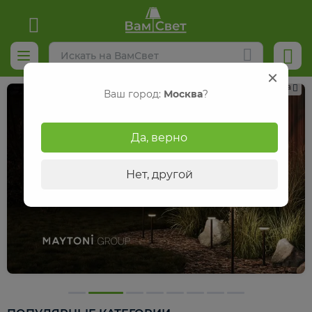
Реклама
Ваш город:
Москва
?
Да, верно
Нет, другой