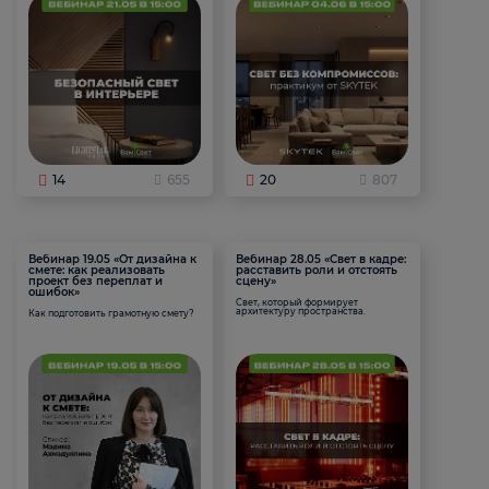
14
655
20
807
Вебинар 19.05 «От дизайна к
Вебинар 28.05 «Свет в кадре:
смете: как реализовать
расставить роли и отстоять
проект без переплат и
сцену»
ошибок»
Свет, который формирует
архитектуру пространства.
Как подготовить грамотную смету?