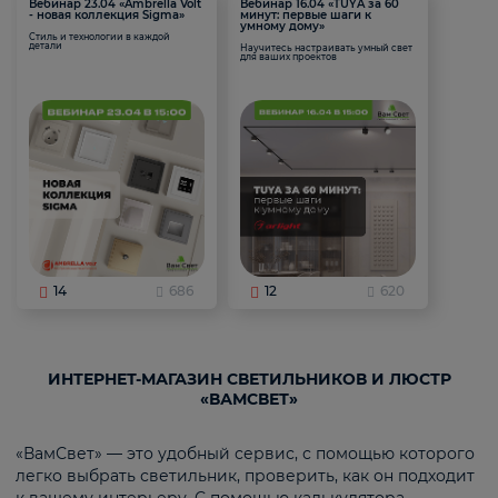
Вебинар 23.04 «Ambrella Volt
Вебинар 16.04 «TUYA за 60
- новая коллекция Sigma»
минут: первые шаги к
умному дому»
Стиль и технологии в каждой
детали
Научитесь настраивать умный свет
для ваших проектов
14
686
12
620
ИНТЕРНЕТ-МАГАЗИН СВЕТИЛЬНИКОВ И ЛЮСТР
«ВАМСВЕТ»
«ВамСвет» — это удобный сервис, с помощью которого
легко выбрать светильник, проверить, как он подходит