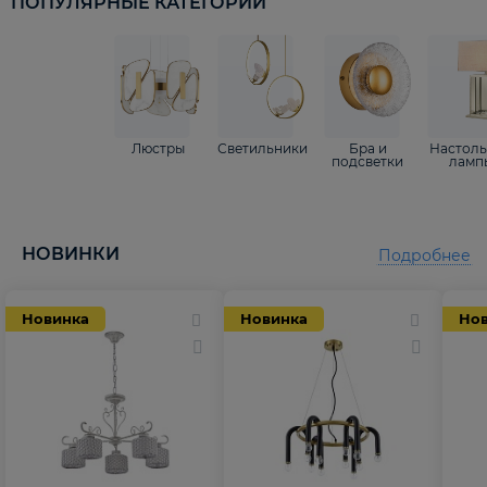
ПОПУЛЯРНЫЕ КАТЕГОРИИ
Люстры
Светильники
Бра и
Настол
подсветки
ламп
НОВИНКИ
Подробнее
Новинка
Новинка
Но