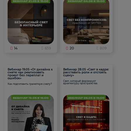
14
659
20
809
Вебинар 19.05 «От дизайна к
Вебинар 28.05 «Свет в кадре:
смете: как реализовать
расставить роли и отстоять
проект без переплат и
сцену»
ошибок»
Свет, который формирует
архитектуру пространства.
Как подготовить грамотную смету?