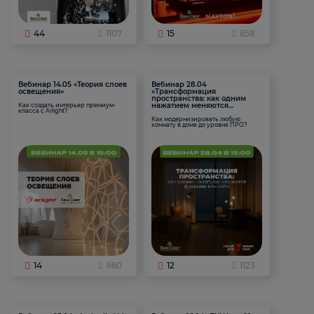
44
1107
15
658
Вебинар 14.05 «Теория слоев
Вебинар 28.04
освещения»
«Трансформация
пространства: как одним
нажатием меняются
Как создать интерьер премиум-
класса с Arlight?
функции комнаты
Как модернизировать любую
комнату в доме до уровня ПРО?
14
660
12
1123