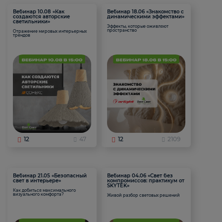
Вебинар 10.08 «Как
Вебинар 18.06 «Знакомство с
создаются авторские
динамическими эффектами»
светильники»
Эффекты, которые оживляют
пространство
Отражение мировых интерьерных
трендов
12
47
12
2109
Вебинар 21.05 «Безопасный
Вебинар 04.06 «Свет без
свет в интерьере»
компромиссов: практикум от
SKYTEK»
Как добиться максимального
визуального комфорта?
Живой разбор световых решений