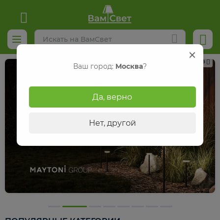
Реклама
Ваш город:
Москва
?
Да, верно
Нет, другой