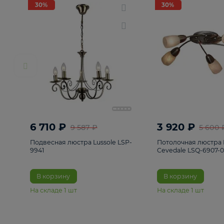
РАСПРОДАЖА
Смотреть все
Люстры
82
Светильники
222
Бра и под
30%
30%