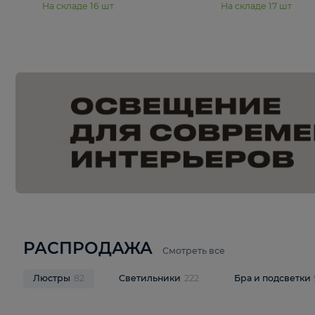
15 990 ₽
19 990 ₽
Подвесная люстра Moderli
Подвесная л
Dottie V11921-5P
Mireil V11914-
В корзину
В корзину
На складе
16
шт
На складе
17