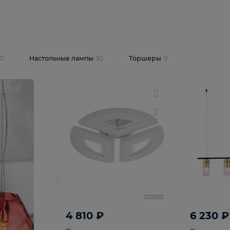
10 409 ₽
5 600 ₽
14 870 ₽
люстра Lussole
Подвесная люстра Alfa Praga
-6907-05
10773
В корзину
т
На складе
1
шт
светки
30
Настольные лампы
30
Торшеры
9