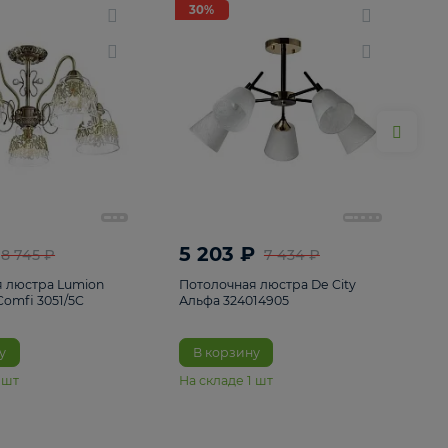
ие
8
30%
30%