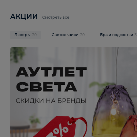
6 710 ₽
3 920 ₽
9 587 ₽
Подвесная люстра Lussole LSP-
Потолочная 
9941
Cevedale LSQ
В корзину
В корзину
На складе
1
шт
На складе
1
ш
АКЦИИ
Смотреть все
Люстры
30
Светильники
30
Бра и под