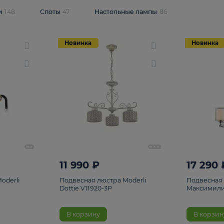
одсветки
148
Споты
47
Настольные лампы
86
Новинка