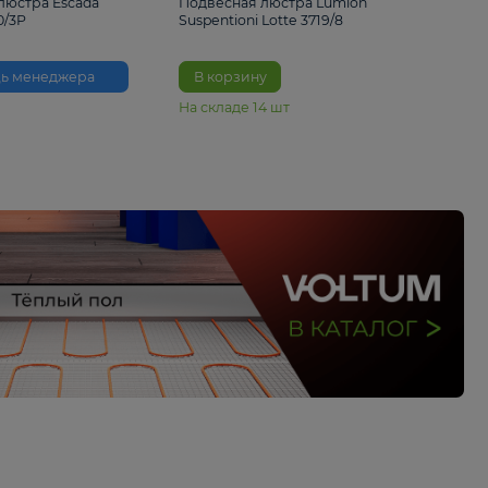
33%
6 230 ₽
4 490 ₽
6 680 
Подвесная люстра Escada
Подвесная люстра L
Reverse 2100/3P
Suspentioni Lotte 371
Помощь менеджера
В корзину
На складе
14
шт