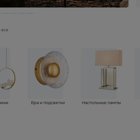
мотреть все
ветильники
Бра и подсветки
Настольные 