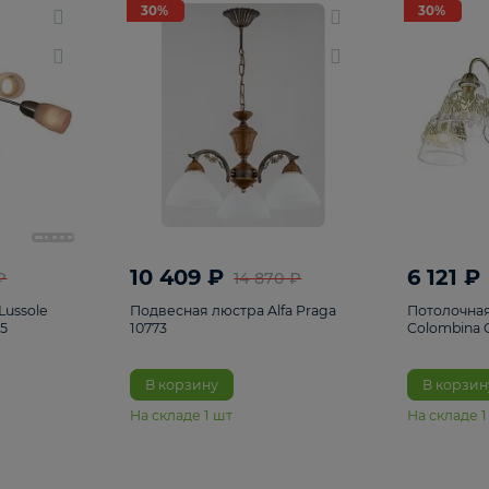
светки
96
Настольные лампы
5
Комплектующ
30%