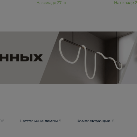
11 990 ₽
юстра Moderli
Подвесная люстра Moderli
12P
Dottie V11920-3P
В корзину
шт
На складе
27
шт