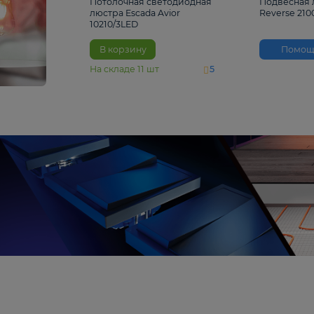
4 810 ₽
Потолочная светодиодная
люстра Escada Avior
10210/3LED
В корзину
На складе
11
шт
5