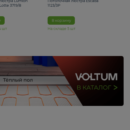
33%
4 490 ₽
5 070 ₽
6 680 ₽
Подвесная люстра Lumion
Потолочная люстра 
Suspentioni Lotte 3719/8
1123/3P
В корзину
В корзину
На складе
14
шт
На складе
5
шт