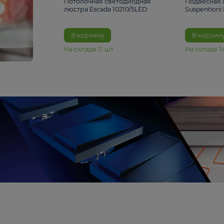
6 990 ₽
Потолочная светодиодная
люстра Escada 10210/5LED
В корзину
На складе
11
шт