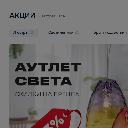
6 710 ₽
3 920 ₽
9 587 ₽
Подвесная люстра Lussole LSP-
Потолочная 
9941
Cevedale LSQ
В корзину
В корзину
На складе
1
шт
На складе
1
ш
АКЦИИ
Смотреть все
Люстры
30
Светильники
30
Бра и под