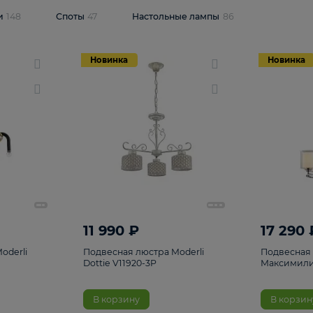
одсветки
148
Споты
47
Настольные лампы
86
Новинка