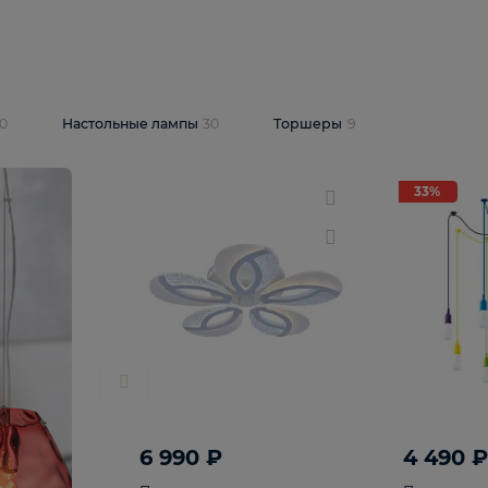
10 409 ₽
5 600 ₽
14 870 ₽
люстра Lussole
Подвесная люстра Alfa Praga
-6907-05
10773
В корзину
т
На складе
1
шт
светки
30
Настольные лампы
30
Торшеры
9