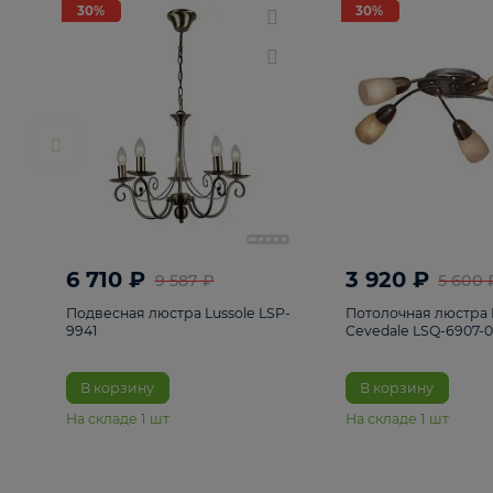
РАСПРОДАЖА
Смотреть все
Люстры
82
Светильники
222
Бра и под
30%
30%