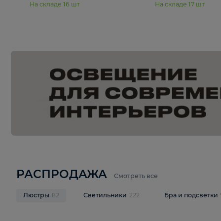
15 990 ₽
19 990 ₽
Подвесная люстра Moderli
Подвесная л
Dottie V11921-5P
Mireil V11914-
В корзину
В корзину
На складе
16
шт
На складе
17