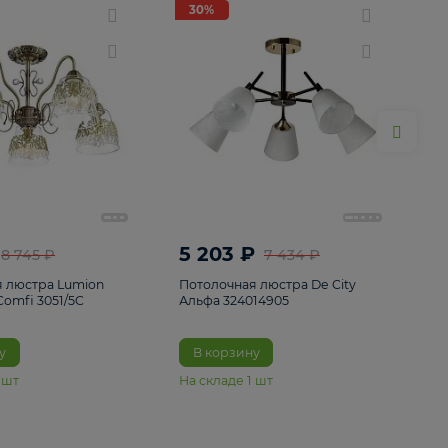
ие
8
30%
30%