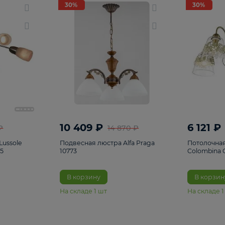
светки
96
Настольные лампы
5
Комплектующ
30%