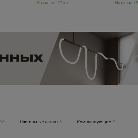
11 990 ₽
юстра Moderli
Подвесная люстра Moderli
12P
Dottie V11920-3P
В корзину
шт
На складе
27
шт