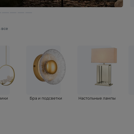
мотреть все
ветильники
Бра и подсветки
Настольные 