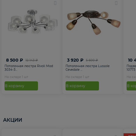
8 500 ₽
3 920 ₽
10 
12 143 ₽
5 600 ₽
Потолочная люстра Rivoli Mod
Потолочная люстра Lussole
Подве
3034-3...
Cevedale ...
10773
На складе
1
шт
На складе
1
шт
На с
В корзину
В корзину
В ко
АКЦИИ