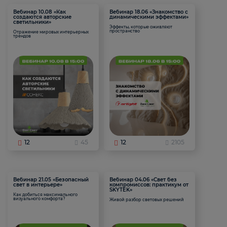
Вебинар 10.08 «Как
Вебинар 18.06 «Знакомство с
создаются авторские
динамическими эффектами»
светильники»
Эффекты, которые оживляют
пространство
Отражение мировых интерьерных
трендов
12
45
12
2105
Вебинар 21.05 «Безопасный
Вебинар 04.06 «Свет без
свет в интерьере»
компромиссов: практикум от
SKYTEK»
Как добиться максимального
визуального комфорта?
Живой разбор световых решений