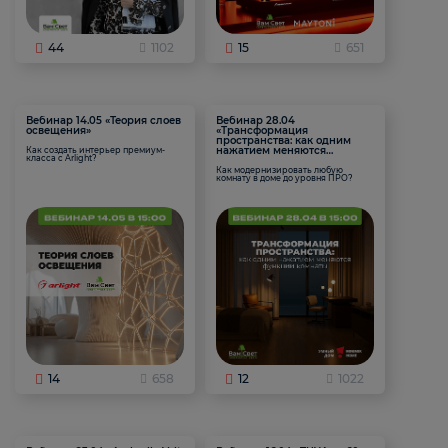
44
1102
15
651
Вебинар 14.05 «Теория слоев
Вебинар 28.04
освещения»
«Трансформация
пространства: как одним
нажатием меняются
Как создать интерьер премиум-
класса с Arlight?
функции комнаты
Как модернизировать любую
комнату в доме до уровня ПРО?
14
658
12
1022