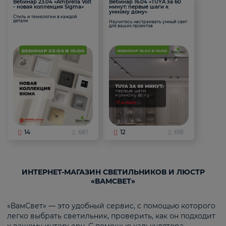
Вебинар 23.04 «Ambrella Volt
Вебинар 16.04 «TUYA за 60
- новая коллекция Sigma»
минут: первые шаги к
умному дому»
Стиль и технологии в каждой
детали
Научитесь настраивать умный свет
для ваших проектов
14
681
12
618
ИНТЕРНЕТ-МАГАЗИН СВЕТИЛЬНИКОВ И ЛЮСТР
«ВАМСВЕТ»
«ВамСвет» — это удобный сервис, с помощью которого
легко выбрать светильник, проверить, как он подходит