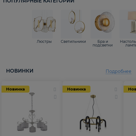
ПОПУЛЯРНЫЕ КАТЕГОРИИ
Люстры
Светильники
Бра и
Настол
подсветки
ламп
НОВИНКИ
Подробнее
Новинка
Новинка
Но