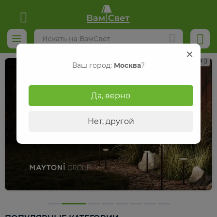
Реклама
Ваш город:
Москва
?
Да, верно
Нет, другой