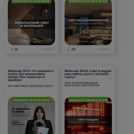
14
654
20
805
Вебинар 19.05 «От дизайна к
Вебинар 28.05 «Свет в кадре:
смете: как реализовать
расставить роли и отстоять
проект без переплат и
сцену»
ошибок»
Свет, который формирует
архитектуру пространства.
Как подготовить грамотную смету?