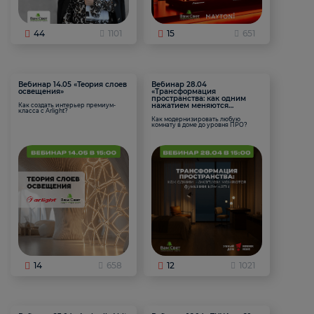
44
1101
15
651
Вебинар 14.05 «Теория слоев
Вебинар 28.04
освещения»
«Трансформация
пространства: как одним
нажатием меняются
Как создать интерьер премиум-
класса с Arlight?
функции комнаты
Как модернизировать любую
комнату в доме до уровня ПРО?
14
658
12
1021