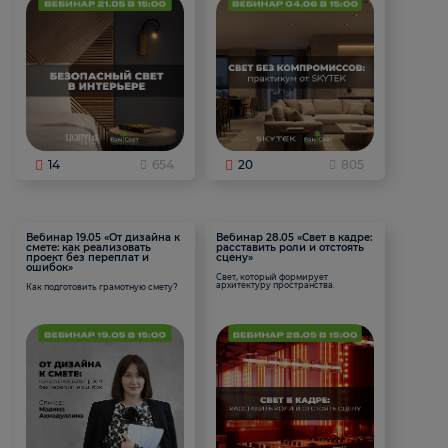
14
654
20
805
Вебинар 19.05 «От дизайна к
Вебинар 28.05 «Свет в кадре:
смете: как реализовать
расставить роли и отстоять
проект без переплат и
сцену»
ошибок»
Свет, который формирует
архитектуру пространства.
Как подготовить грамотную смету?