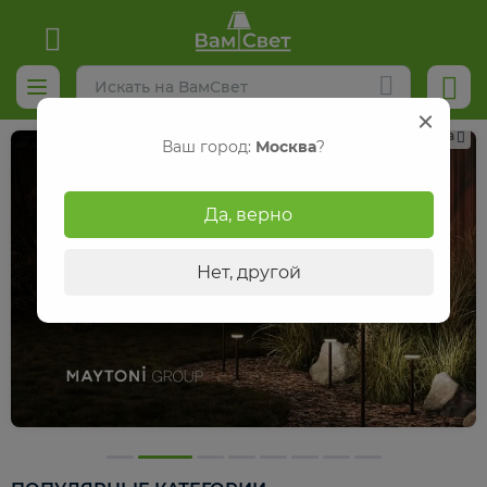
Реклама
Ваш город:
Москва
?
Да, верно
Нет, другой