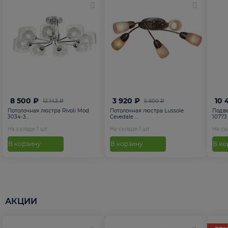
8 500 ₽
3 920 ₽
10 
12 143 ₽
5 600 ₽
Потолочная люстра Rivoli Mod
Потолочная люстра Lussole
Подве
3034-3...
Cevedale ...
10773
На складе
1
шт
На складе
1
шт
На с
В корзину
В корзину
В ко
АКЦИИ