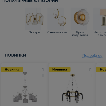
ПОПУЛЯРНЫЕ КАТЕГОРИИ
Люстры
Светильники
Бра и
Настол
подсветки
ламп
НОВИНКИ
Подробнее
Новинка
Новинка
Но