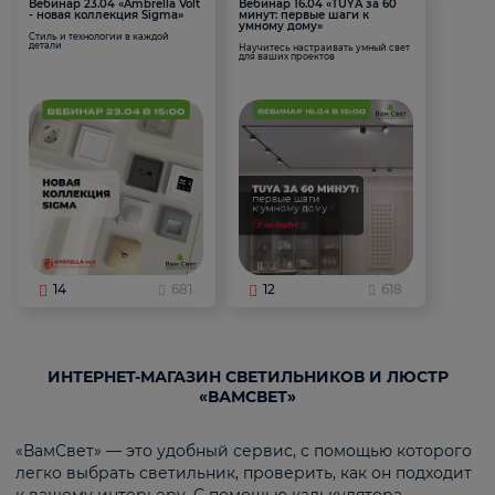
Вебинар 23.04 «Ambrella Volt
Вебинар 16.04 «TUYA за 60
- новая коллекция Sigma»
минут: первые шаги к
умному дому»
Стиль и технологии в каждой
детали
Научитесь настраивать умный свет
для ваших проектов
14
681
12
618
ИНТЕРНЕТ-МАГАЗИН СВЕТИЛЬНИКОВ И ЛЮСТР
«ВАМСВЕТ»
«ВамСвет» — это удобный сервис, с помощью которого
легко выбрать светильник, проверить, как он подходит