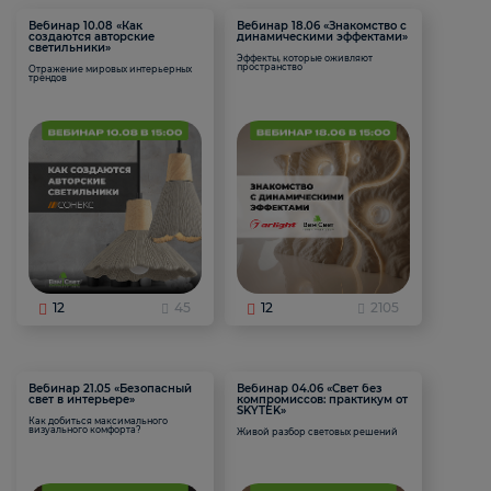
Вебинар 10.08 «Как
Вебинар 18.06 «Знакомство с
создаются авторские
динамическими эффектами»
светильники»
Эффекты, которые оживляют
пространство
Отражение мировых интерьерных
трендов
12
45
12
2105
Вебинар 21.05 «Безопасный
Вебинар 04.06 «Свет без
свет в интерьере»
компромиссов: практикум от
SKYTEK»
Как добиться максимального
визуального комфорта?
Живой разбор световых решений