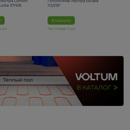
33%
4 490 ₽
5 070 ₽
6 680 ₽
Подвесная люстра Lumion
Потолочная люстра 
Suspentioni Lotte 3719/8
1123/3P
В корзину
В корзину
На складе
14
шт
На складе
5
шт