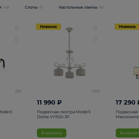
одсветки
148
Споты
47
Настольные лампы
86
Новинка