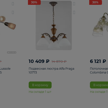
светки
96
Настольные лампы
5
Комплектующ
30%