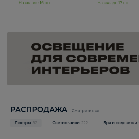
15 990 ₽
19 990 ₽
Подвесная люстра Moderli
Подвесная л
Dottie V11921-5P
Mireil V11914-
В корзину
В корзину
На складе
16
шт
На складе
17