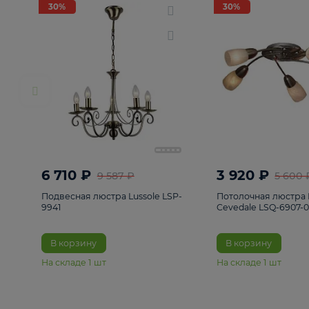
РАСПРОДАЖА
Смотреть все
Люстры
82
Светильники
222
Бра и под
30%
30%