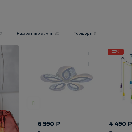
10 409 ₽
5 600 ₽
14 870 ₽
люстра Lussole
Подвесная люстра Alfa Praga
-6907-05
10773
В корзину
т
На складе
1
шт
светки
30
Настольные лампы
30
Торшеры
9