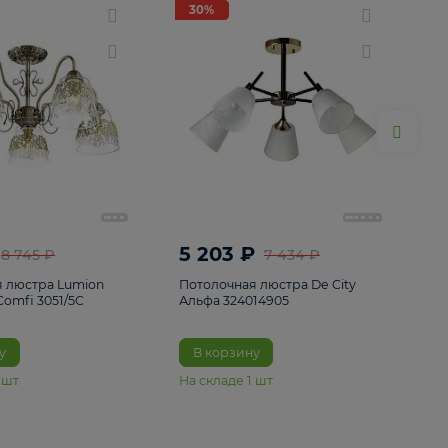
ие
8
30%
30%