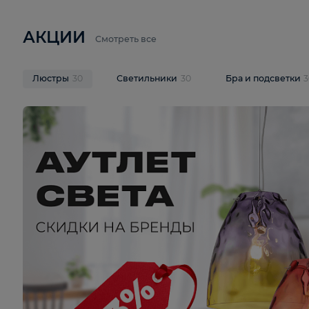
6 710 ₽
3 920 ₽
9 587 ₽
Подвесная люстра Lussole LSP-
Потолочная 
9941
Cevedale LSQ
В корзину
В корзину
На складе
1
шт
На складе
1
ш
АКЦИИ
Смотреть все
Люстры
30
Светильники
30
Бра и под