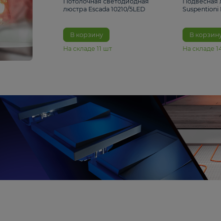
6 990 ₽
Потолочная светодиодная
люстра Escada 10210/5LED
В корзину
На складе
11
шт