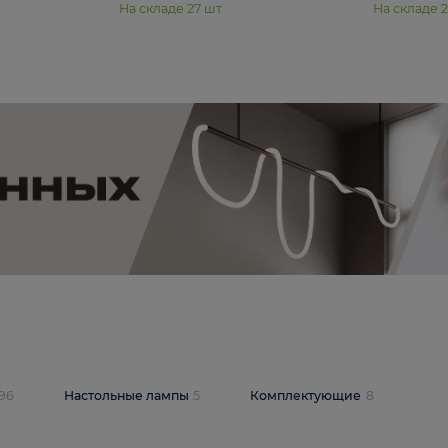
11 990 ₽
юстра Moderli
Подвесная люстра Moderli
12P
Dottie V11920-3P
В корзину
шт
На складе
27
шт