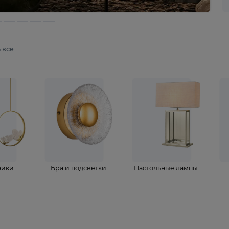
мотреть все
ветильники
Бра и подсветки
Настольные 