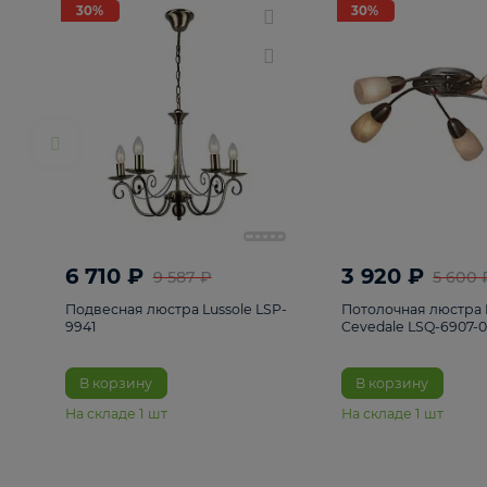
РАСПРОДАЖА
Смотреть все
Люстры
82
Светильники
222
Бра и под
30%
30%