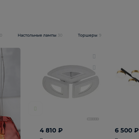
10 409 ₽
5 600 ₽
14 870 ₽
люстра Lussole
Подвесная люстра Alfa Praga
-6907-05
10773
В корзину
т
На складе
1
шт
светки
30
Настольные лампы
30
Торшеры
9