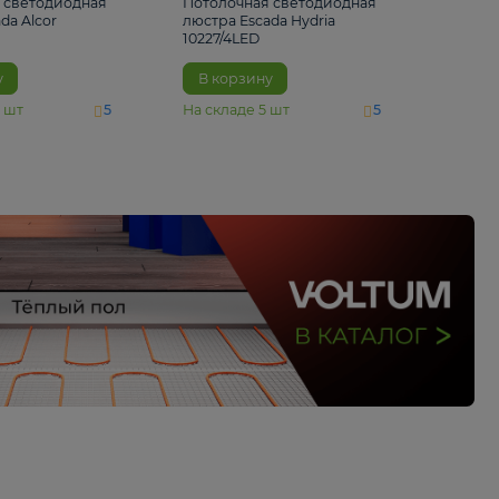
6 500 ₽
5 520 ₽
Потолочная светодиодная
Потолочная светод
люстра Escada Alcor
люстра Escada Hydri
10266/6LED
10227/4LED
В корзину
В корзину
На складе
11
шт
На складе
5
шт
5