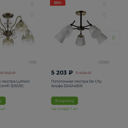
ие
8
30%
30%