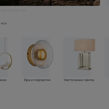
мотреть все
ветильники
Бра и подсветки
Настольные 