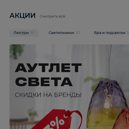
6 710 ₽
3 920 ₽
9 587 ₽
Подвесная люстра Lussole LSP-
Потолочная 
9941
Cevedale LSQ
В корзину
В корзину
На складе
1
шт
На складе
1
ш
АКЦИИ
Смотреть все
Люстры
30
Светильники
30
Бра и под