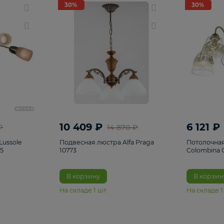
светки
96
Настольные лампы
5
Комплектующ
30%