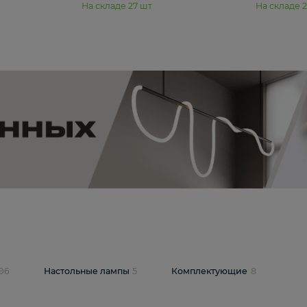
11 990 ₽
юстра Moderli
Подвесная люстра Moderli
12P
Dottie V11920-3P
В корзину
шт
На складе
27
шт