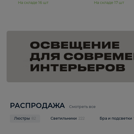
15 990 ₽
19 990 ₽
Подвесная люстра Moderli
Подвесная л
Dottie V11921-5P
Mireil V11914-
В корзину
В корзину
На складе
16
шт
На складе
17