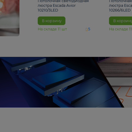
4 810 ₽
Потолочная светодиодная
люстра Escada Avior
10210/3LED
В корзину
На складе
11
шт
5