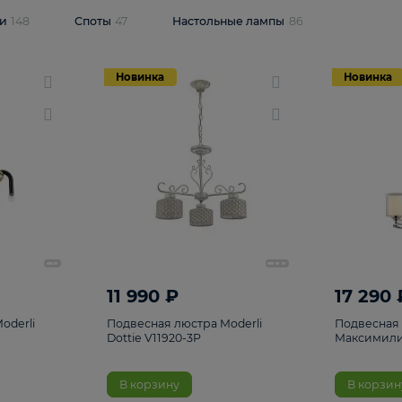
одсветки
148
Споты
47
Настольные лампы
86
Новинка