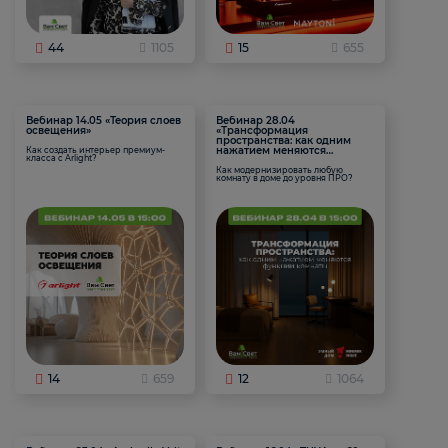
44
1105
15
655
Вебинар 14.05 «Теория слоев
Вебинар 28.04
освещения»
«Трансформация
пространства: как одним
нажатием меняются
Как создать интерьер премиум-
класса с Arlight?
функции комнаты
Как модернизировать любую
комнату в доме до уровня ПРО?
14
659
12
1064