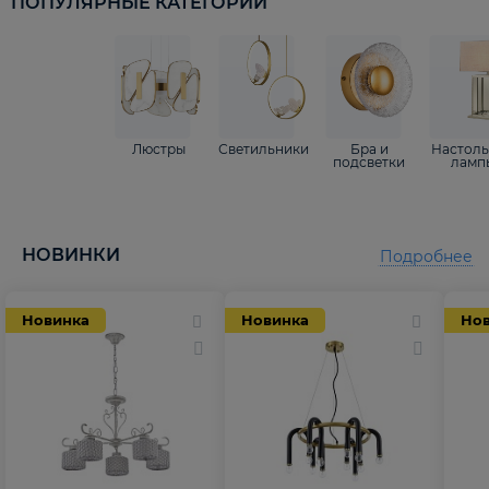
ПОПУЛЯРНЫЕ КАТЕГОРИИ
Люстры
Светильники
Бра и
Настол
подсветки
ламп
НОВИНКИ
Подробнее
Новинка
Новинка
Но