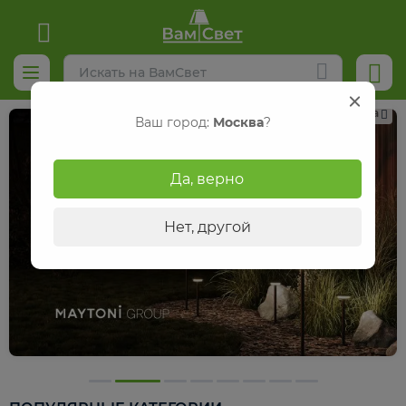
Реклама
Ваш город:
Москва
?
Да, верно
Нет, другой