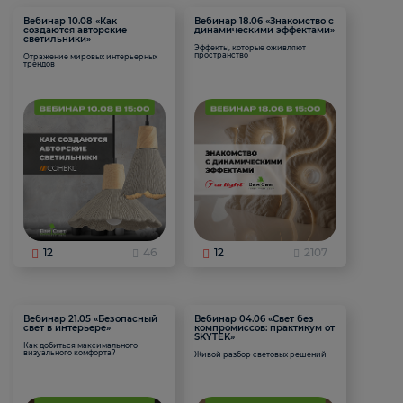
Вебинар 10.08 «Как
Вебинар 18.06 «Знакомство с
создаются авторские
динамическими эффектами»
светильники»
Эффекты, которые оживляют
пространство
Отражение мировых интерьерных
трендов
12
46
12
2107
Вебинар 21.05 «Безопасный
Вебинар 04.06 «Свет без
свет в интерьере»
компромиссов: практикум от
SKYTEK»
Как добиться максимального
визуального комфорта?
Живой разбор световых решений