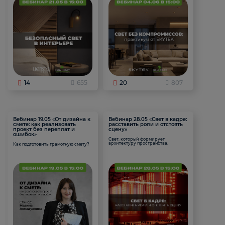
14
655
20
807
Вебинар 19.05 «От дизайна к
Вебинар 28.05 «Свет в кадре:
смете: как реализовать
расставить роли и отстоять
проект без переплат и
сцену»
ошибок»
Свет, который формирует
архитектуру пространства.
Как подготовить грамотную смету?