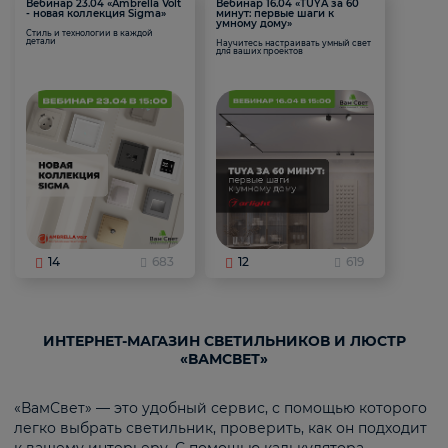
Вебинар 23.04 «Ambrella Volt
Вебинар 16.04 «TUYA за 60
- новая коллекция Sigma»
минут: первые шаги к
умному дому»
Стиль и технологии в каждой
детали
Научитесь настраивать умный свет
для ваших проектов
14
683
12
619
ИНТЕРНЕТ-МАГАЗИН СВЕТИЛЬНИКОВ И ЛЮСТР
«ВАМСВЕТ»
«ВамСвет» — это удобный сервис, с помощью которого
легко выбрать светильник, проверить, как он подходит