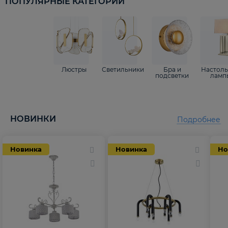
ПОПУЛЯРНЫЕ КАТЕГОРИИ
Люстры
Светильники
Бра и
Настол
подсветки
ламп
НОВИНКИ
Подробнее
Новинка
Новинка
Но