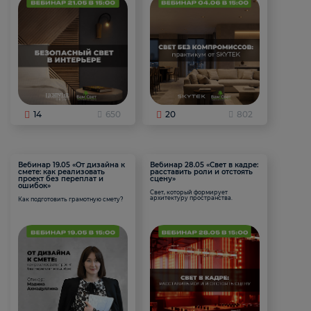
14
650
20
802
Вебинар 19.05 «От дизайна к
Вебинар 28.05 «Свет в кадре:
смете: как реализовать
расставить роли и отстоять
проект без переплат и
сцену»
ошибок»
Свет, который формирует
архитектуру пространства.
Как подготовить грамотную смету?