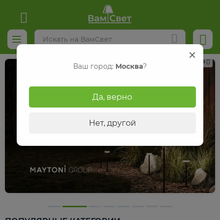
Реклама
Ваш город:
Москва
?
Да, верно
Нет, другой