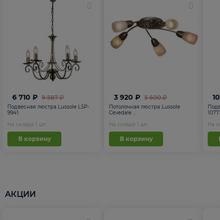
6 710 ₽
3 920 ₽
1
9 587 ₽
5 600 ₽
Подвесная люстра Lussole LSP-
Потолочная люстра Lussole
Подв
9941
Cevedale ...
1077
На складе
1
шт
На складе
1
шт
На 
В корзину
В корзину
АКЦИИ