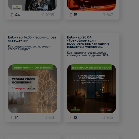
44
1095
15
647
Вебинар 14.05 «Теория слоев
Вебинар 28.04
освещения»
«Трансформация
пространства: как одним
нажатием меняются
Как создать интерьер премиум-
класса с Arlight?
функции комнаты
Как модернизировать любую
комнату в доме до уровня ПРО?
14
651
12
955