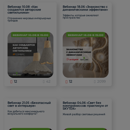
Вебинар 10.08 «Как
Вебинар 18.06 «Знакомство с
создаются авторские
динамическими эффектами»
светильники»
Эффекты, которые оживляют
пространство
Отражение мировых интерьерных
трендов
12
42
12
2099
Вебинар 21.05 «Безопасный
Вебинар 04.06 «Свет без
свет в интерьере»
компромиссов: практикум от
SKYTEK»
Как добиться максимального
визуального комфорта?
Живой разбор световых решений