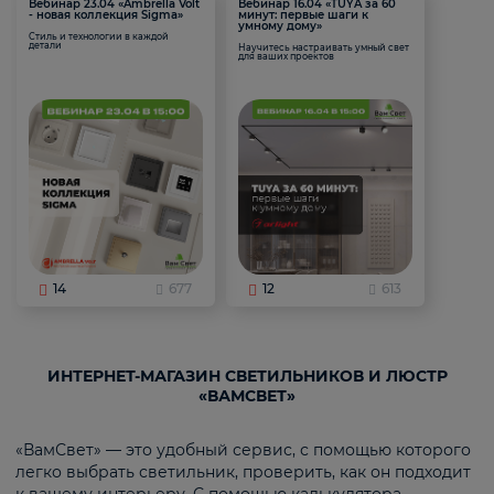
Вебинар 23.04 «Ambrella Volt
Вебинар 16.04 «TUYA за 60
- новая коллекция Sigma»
минут: первые шаги к
умному дому»
Стиль и технологии в каждой
детали
Научитесь настраивать умный свет
для ваших проектов
14
677
12
613
ИНТЕРНЕТ-МАГАЗИН СВЕТИЛЬНИКОВ И ЛЮСТР
«ВАМСВЕТ»
«ВамСвет» — это удобный сервис, с помощью которого
легко выбрать светильник, проверить, как он подходит