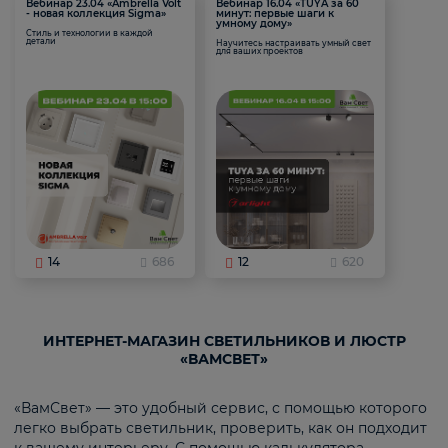
Вебинар 23.04 «Ambrella Volt
Вебинар 16.04 «TUYA за 60
- новая коллекция Sigma»
минут: первые шаги к
умному дому»
Стиль и технологии в каждой
детали
Научитесь настраивать умный свет
для ваших проектов
14
686
12
620
ИНТЕРНЕТ-МАГАЗИН СВЕТИЛЬНИКОВ И ЛЮСТР
«ВАМСВЕТ»
«ВамСвет» — это удобный сервис, с помощью которого
легко выбрать светильник, проверить, как он подходит