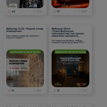
44
1105
15
658
Вебинар 14.05 «Теория слоев
Вебинар 28.04
освещения»
«Трансформация
пространства: как одним
нажатием меняются
Как создать интерьер премиум-
класса с Arlight?
функции комнаты
Как модернизировать любую
комнату в доме до уровня ПРО?
14
660
12
1112