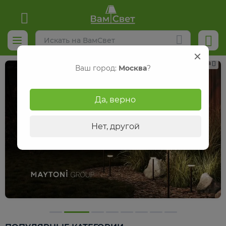
Реклама
Ваш город:
Москва
?
Да, верно
Нет, другой