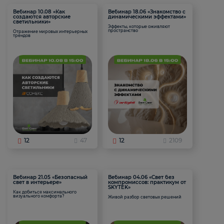
Вебинар 10.08 «Как
Вебинар 18.06 «Знакомство с
создаются авторские
динамическими эффектами»
светильники»
Эффекты, которые оживляют
пространство
Отражение мировых интерьерных
трендов
12
47
12
2109
Вебинар 21.05 «Безопасный
Вебинар 04.06 «Свет без
свет в интерьере»
компромиссов: практикум от
SKYTEK»
Как добиться максимального
визуального комфорта?
Живой разбор световых решений