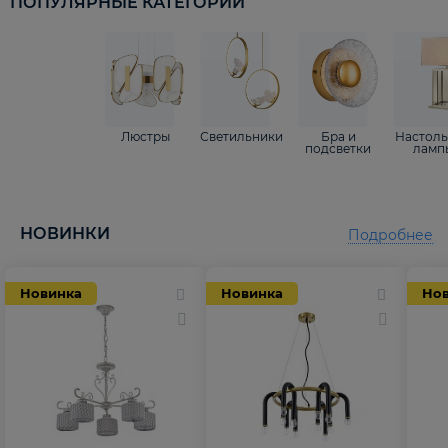
ПОПУЛЯРНЫЕ КАТЕГОРИИ
Люстры
Светильники
Бра и
Настол
подсветки
ламп
НОВИНКИ
Подробнее
Новинка
Новинка
Но