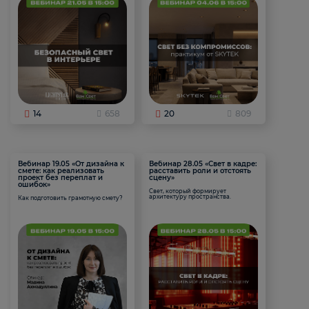
14
658
20
809
Вебинар 19.05 «От дизайна к
Вебинар 28.05 «Свет в кадре:
смете: как реализовать
расставить роли и отстоять
проект без переплат и
сцену»
ошибок»
Свет, который формирует
архитектуру пространства.
Как подготовить грамотную смету?