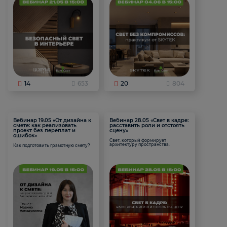
14
653
20
804
Вебинар 19.05 «От дизайна к
Вебинар 28.05 «Свет в кадре:
смете: как реализовать
расставить роли и отстоять
проект без переплат и
сцену»
ошибок»
Свет, который формирует
архитектуру пространства.
Как подготовить грамотную смету?