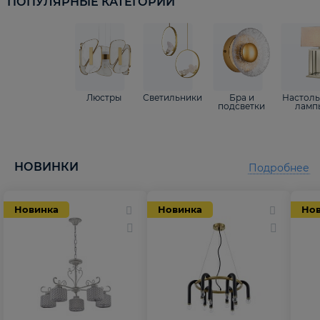
ПОПУЛЯРНЫЕ КАТЕГОРИИ
Люстры
Светильники
Бра и
Настол
подсветки
ламп
НОВИНКИ
Подробнее
Новинка
Новинка
Но