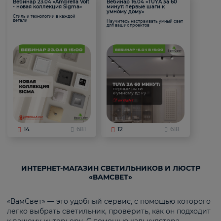
Вебинар 23.04 «Ambrella Volt
Вебинар 16.04 «TUYA за 60
- новая коллекция Sigma»
минут: первые шаги к
умному дому»
Стиль и технологии в каждой
детали
Научитесь настраивать умный свет
для ваших проектов
14
681
12
618
ИНТЕРНЕТ-МАГАЗИН СВЕТИЛЬНИКОВ И ЛЮСТР
«ВАМСВЕТ»
«ВамСвет» — это удобный сервис, с помощью которого
легко выбрать светильник, проверить, как он подходит