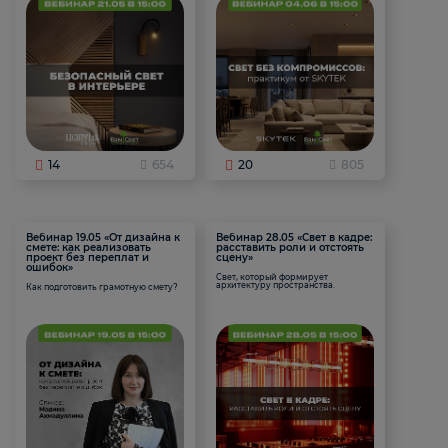
14
654
20
805
Вебинар 19.05 «От дизайна к
Вебинар 28.05 «Свет в кадре:
смете: как реализовать
расставить роли и отстоять
проект без переплат и
сцену»
ошибок»
Свет, который формирует
архитектуру пространства.
Как подготовить грамотную смету?