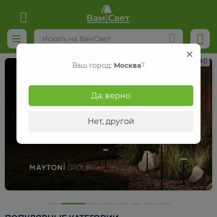
Реклама
Ваш город:
Москва
?
Да, верно
Нет, другой