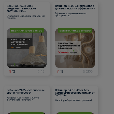
Вебинар 10.08 «Как
Вебинар 18.06 «Знакомство с
создаются авторские
динамическими эффектами»
светильники»
Эффекты, которые оживляют
пространство
Отражение мировых интерьерных
трендов
12
45
12
2105
Вебинар 21.05 «Безопасный
Вебинар 04.06 «Свет без
свет в интерьере»
компромиссов: практикум от
SKYTEK»
Как добиться максимального
визуального комфорта?
Живой разбор световых решений