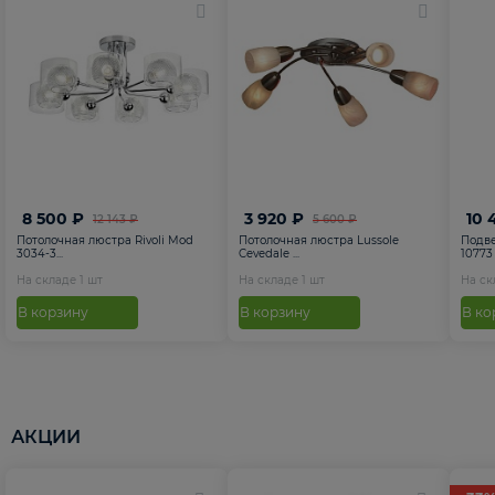
8 500 ₽
3 920 ₽
10 
12 143 ₽
5 600 ₽
Потолочная люстра Rivoli Mod
Потолочная люстра Lussole
Подве
3034-3...
Cevedale ...
10773
На складе
1
шт
На складе
1
шт
На с
В корзину
В корзину
В ко
АКЦИИ