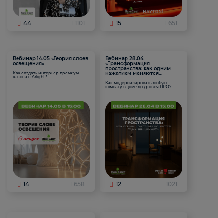
44
1101
15
651
Вебинар 14.05 «Теория слоев
Вебинар 28.04
освещения»
«Трансформация
пространства: как одним
нажатием меняются
Как создать интерьер премиум-
класса с Arlight?
функции комнаты
Как модернизировать любую
комнату в доме до уровня ПРО?
14
658
12
1021