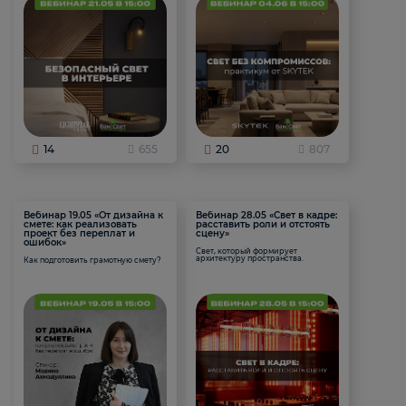
14
655
20
807
Вебинар 19.05 «От дизайна к
Вебинар 28.05 «Свет в кадре:
смете: как реализовать
расставить роли и отстоять
проект без переплат и
сцену»
ошибок»
Свет, который формирует
архитектуру пространства.
Как подготовить грамотную смету?