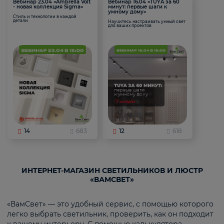
Вебинар 23.04 «Ambrella Volt
Вебинар 16.04 «TUYA за 60
- новая коллекция Sigma»
минут: первые шаги к
умному дому»
Стиль и технологии в каждой
детали
Научитесь настраивать умный свет
для ваших проектов
14
683
12
618
ИНТЕРНЕТ-МАГАЗИН СВЕТИЛЬНИКОВ И ЛЮСТР
«ВАМСВЕТ»
«ВамСвет» — это удобный сервис, с помощью которого
легко выбрать светильник, проверить, как он подходит