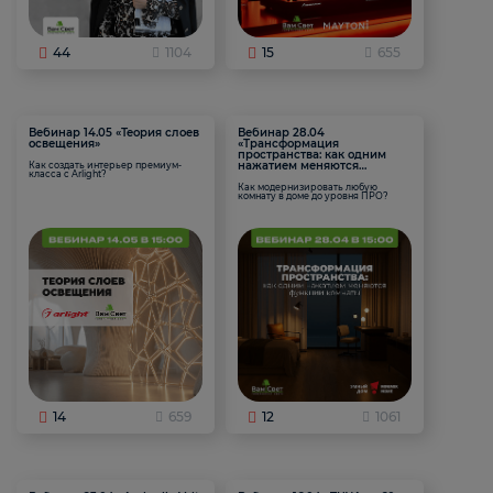
44
1104
15
655
Вебинар 14.05 «Теория слоев
Вебинар 28.04
освещения»
«Трансформация
пространства: как одним
нажатием меняются
Как создать интерьер премиум-
класса с Arlight?
функции комнаты
Как модернизировать любую
комнату в доме до уровня ПРО?
14
659
12
1061