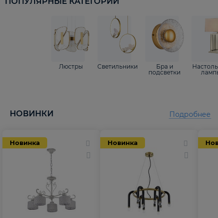
ПОПУЛЯРНЫЕ КАТЕГОРИИ
Люстры
Светильники
Бра и
Настол
подсветки
ламп
НОВИНКИ
Подробнее
Новинка
Новинка
Но