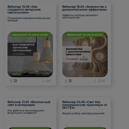
Вебинар 10.08 «Как
Вебинар 18.06 «Знакомство с
создаются авторские
динамическими эффектами»
светильники»
Эффекты, которые оживляют
пространство
Отражение мировых интерьерных
трендов
12
46
12
2106
Вебинар 21.05 «Безопасный
Вебинар 04.06 «Свет без
свет в интерьере»
компромиссов: практикум от
SKYTEK»
Как добиться максимального
визуального комфорта?
Живой разбор световых решений