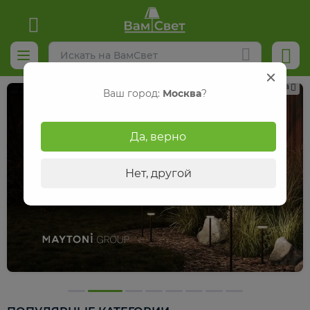
Реклама
Ваш город:
Москва
?
Да, верно
Нет, другой