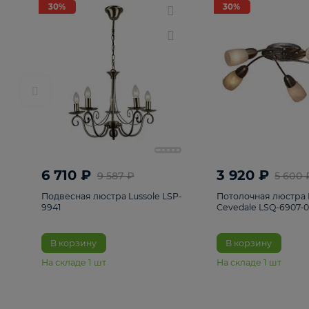
РАСПРОДАЖА
Смотреть все
Люстры
82
Светильники
222
Бра и под
30%
30%