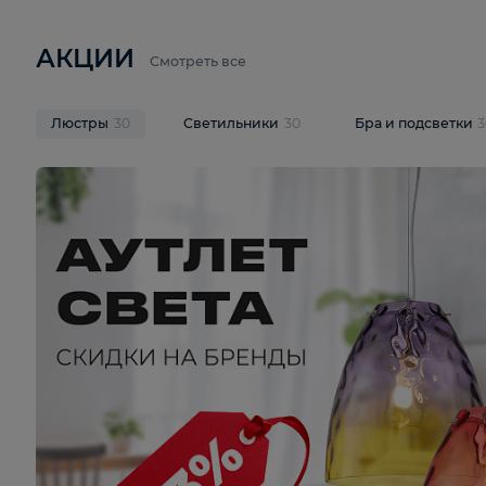
6 710 ₽
3 920 ₽
9 587 ₽
Подвесная люстра Lussole LSP-
Потолочная 
9941
Cevedale LSQ
В корзину
В корзину
На складе
1
шт
На складе
1
ш
АКЦИИ
Смотреть все
Люстры
30
Светильники
30
Бра и под