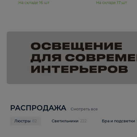
15 990 ₽
19 990 ₽
Подвесная люстра Moderli
Подвесная л
Dottie V11921-5P
Mireil V11914-
В корзину
В корзину
На складе
16
шт
На складе
17