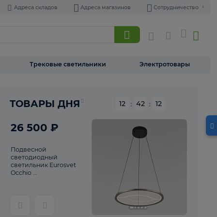
Адреса складов
Адреса магазинов
Торшеры
Трековые светильники
Э
Реклама
ТОВАРЫ ДНЯ
12
:
42
26 500 ₽
Подвесной
светодиодный
светильник Eurosvet
Occhio ...