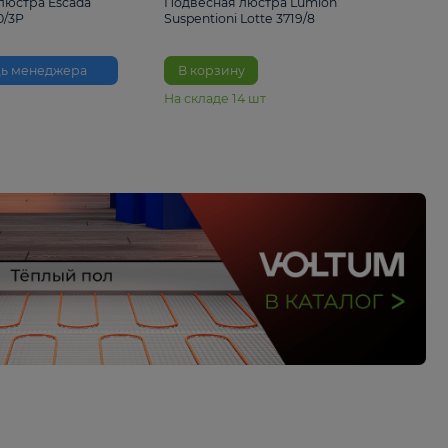
33%
6 230 ₽
4 490 ₽
6 680 
Подвесная люстра Escada
Подвесная люстра L
Reverse 2100/3P
Suspentioni Lotte 371
Помощь менеджера
В корзину
На складе
14
шт