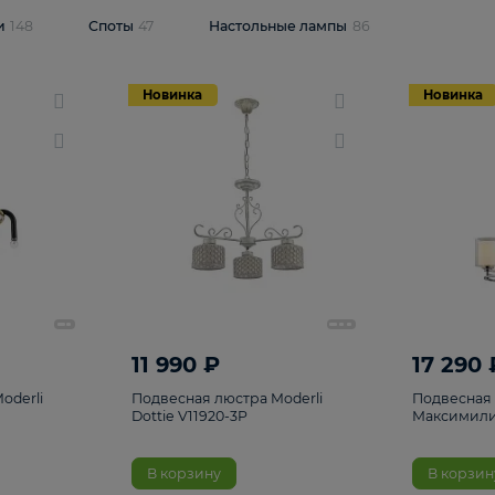
одсветки
148
Споты
47
Настольные лампы
86
Новинка