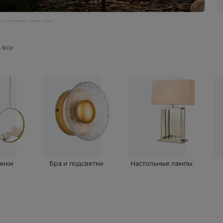
мотреть все
ветильники
Бра и подсветки
Настольные 