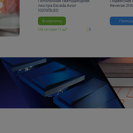
4 810 ₽
Потолочная светодиодная
люстра Escada Avior
10210/3LED
В корзину
На складе
11
шт
5