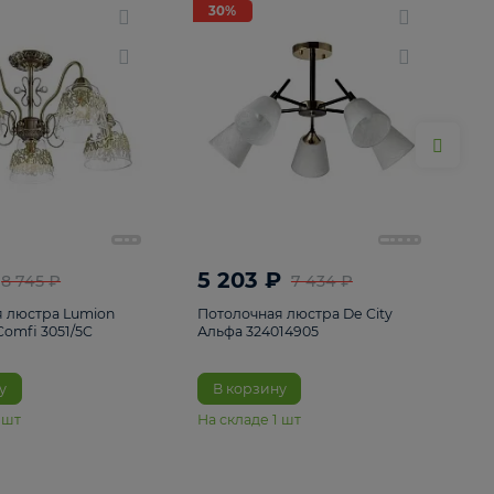
ие
8
30%
30%