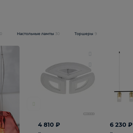
10 409 ₽
5 600 ₽
14 870 ₽
люстра Lussole
Подвесная люстра Alfa Praga
-6907-05
10773
В корзину
т
На складе
1
шт
светки
30
Настольные лампы
30
Торшеры
9