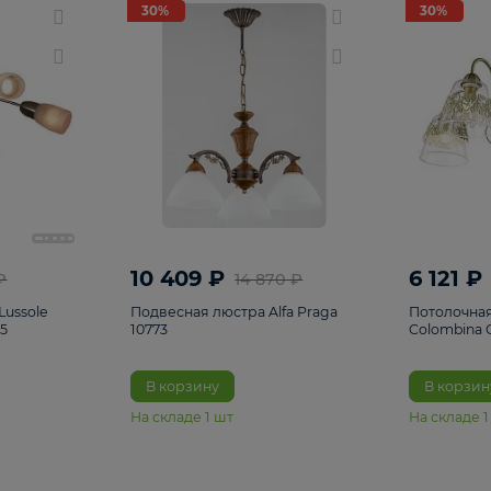
светки
96
Настольные лампы
5
Комплектующ
30%