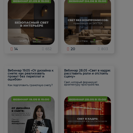
14
652
20
803
Вебинар 19.05 «От дизайна к
Вебинар 28.05 «Свет в кадре:
смете: как реализовать
расставить роли и отстоять
проект без переплат и
сцену»
ошибок»
Свет, который формирует
архитектуру пространства.
Как подготовить грамотную смету?