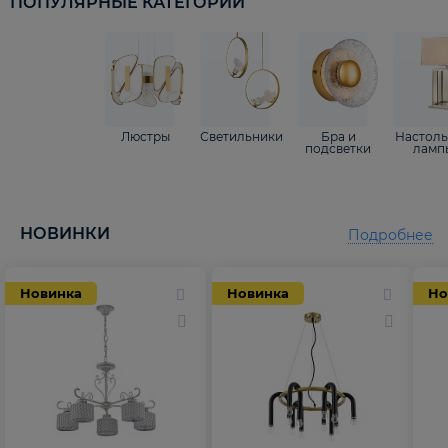
ПОПУЛЯРНЫЕ КАТЕГОРИИ
Люстры
Светильники
Бра и
Настол
подсветки
ламп
НОВИНКИ
Подробнее
Новинка
Новинка
Но