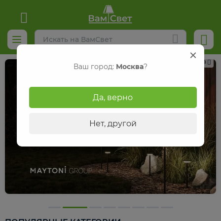
Реклама
Ваш город:
Москва
?
Да, верно
Нет, другой