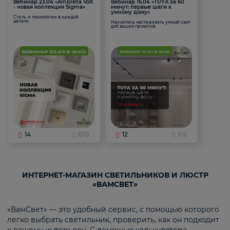
Вебинар 23.04 «Ambrella Volt
Вебинар 16.04 «TUYA за 60
- новая коллекция Sigma»
минут: первые шаги к
умному дому»
Стиль и технологии в каждой
детали
Научитесь настраивать умный свет
для ваших проектов
14
678
12
613
ИНТЕРНЕТ-МАГАЗИН СВЕТИЛЬНИКОВ И ЛЮСТР
«ВАМСВЕТ»
«ВамСвет» — это удобный сервис, с помощью которого
легко выбрать светильник, проверить, как он подходит