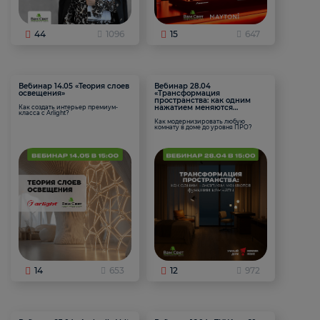
44
1096
15
647
Вебинар 14.05 «Теория слоев
Вебинар 28.04
освещения»
«Трансформация
пространства: как одним
нажатием меняются
Как создать интерьер премиум-
класса с Arlight?
функции комнаты
Как модернизировать любую
комнату в доме до уровня ПРО?
14
653
12
972