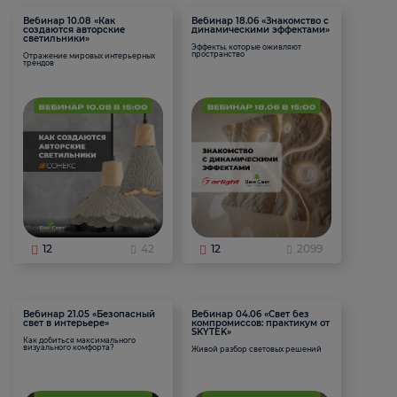
Вебинар 10.08 «Как
Вебинар 18.06 «Знакомство с
создаются авторские
динамическими эффектами»
светильники»
Эффекты, которые оживляют
пространство
Отражение мировых интерьерных
трендов
12
42
12
2099
Вебинар 21.05 «Безопасный
Вебинар 04.06 «Свет без
свет в интерьере»
компромиссов: практикум от
SKYTEK»
Как добиться максимального
визуального комфорта?
Живой разбор световых решений