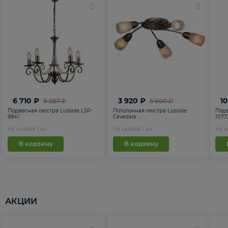
6 710 ₽
3 920 ₽
1
9 587 ₽
5 600 ₽
Подвесная люстра Lussole LSP-
Потолочная люстра Lussole
Подв
9941
Cevedale ...
1077
На складе
1
шт
На складе
1
шт
На 
В корзину
В корзину
АКЦИИ