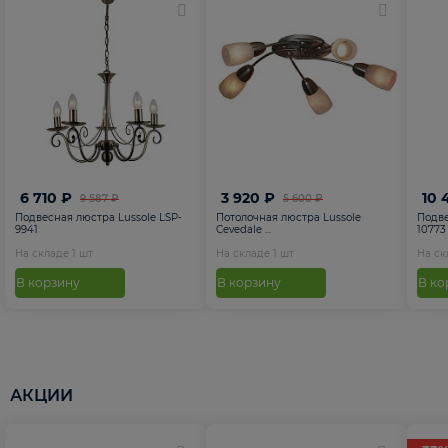
6 710 ₽
3 920 ₽
10 
9 587 ₽
5 600 ₽
Подвесная люстра Lussole LSP-
Потолочная люстра Lussole
Подве
9941
Cevedale ...
10773
На складе
1
шт
На складе
1
шт
На с
В корзину
В корзину
В ко
АКЦИИ