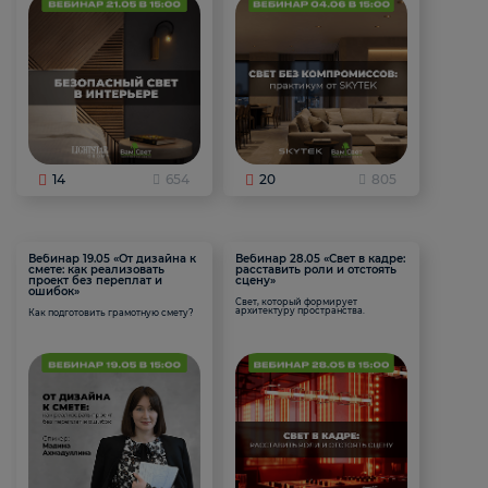
14
654
20
805
Вебинар 19.05 «От дизайна к
Вебинар 28.05 «Свет в кадре:
смете: как реализовать
расставить роли и отстоять
проект без переплат и
сцену»
ошибок»
Свет, который формирует
архитектуру пространства.
Как подготовить грамотную смету?