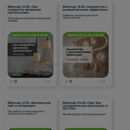
Вебинар 10.08 «Как
Вебинар 18.06 «Знакомство с
создаются авторские
динамическими эффектами»
светильники»
Эффекты, которые оживляют
пространство
Отражение мировых интерьерных
трендов
12
45
12
2105
Вебинар 21.05 «Безопасный
Вебинар 04.06 «Свет без
свет в интерьере»
компромиссов: практикум от
SKYTEK»
Как добиться максимального
визуального комфорта?
Живой разбор световых решений