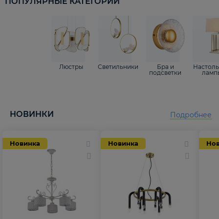
ПОПУЛЯРНЫЕ КАТЕГОРИИ
Люстры
Светильники
Бра и
Настол
подсветки
ламп
НОВИНКИ
Подробнее
Новинка
Новинка
Но