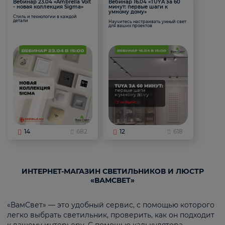
Вебинар 23.04 «Ambrella Volt
Вебинар 16.04 «TUYA за 60
- новая коллекция Sigma»
минут: первые шаги к
умному дому»
Стиль и технологии в каждой
детали
Научитесь настраивать умный свет
для ваших проектов
14
682
12
618
ИНТЕРНЕТ-МАГАЗИН СВЕТИЛЬНИКОВ И ЛЮСТР
«ВАМСВЕТ»
«ВамСвет» — это удобный сервис, с помощью которого
легко выбрать светильник, проверить, как он подходит