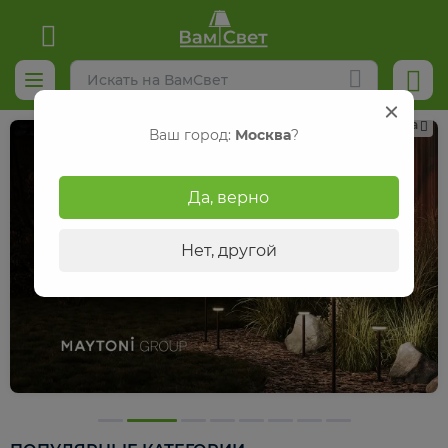
Реклама
Ваш город:
Москва
?
Да, верно
Нет, другой