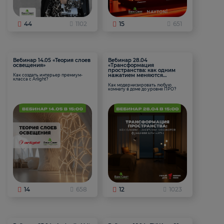
44
1102
15
651
Вебинар 14.05 «Теория слоев
Вебинар 28.04
освещения»
«Трансформация
пространства: как одним
нажатием меняются
Как создать интерьер премиум-
класса с Arlight?
функции комнаты
Как модернизировать любую
комнату в доме до уровня ПРО?
14
658
12
1023