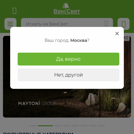
Реклама
Ваш город:
Москва
?
Да, верно
Нет, другой