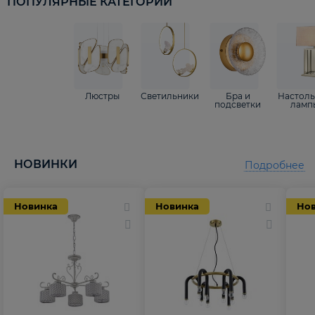
ПОПУЛЯРНЫЕ КАТЕГОРИИ
Люстры
Светильники
Бра и
Настол
подсветки
ламп
НОВИНКИ
Подробнее
Новинка
Новинка
Но