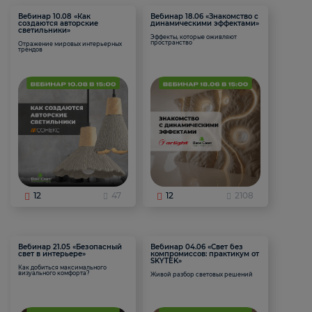
Вебинар 10.08 «Как
Вебинар 18.06 «Знакомство с
создаются авторские
динамическими эффектами»
светильники»
Эффекты, которые оживляют
пространство
Отражение мировых интерьерных
трендов
12
47
12
2108
Вебинар 21.05 «Безопасный
Вебинар 04.06 «Свет без
свет в интерьере»
компромиссов: практикум от
SKYTEK»
Как добиться максимального
визуального комфорта?
Живой разбор световых решений