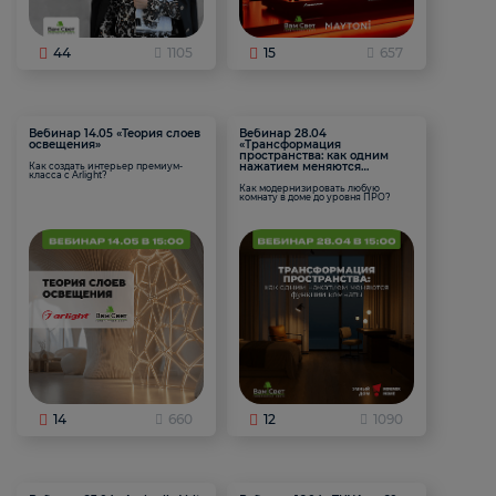
44
1105
15
657
Вебинар 14.05 «Теория слоев
Вебинар 28.04
освещения»
«Трансформация
пространства: как одним
нажатием меняются
Как создать интерьер премиум-
класса с Arlight?
функции комнаты
Как модернизировать любую
комнату в доме до уровня ПРО?
14
660
12
1090