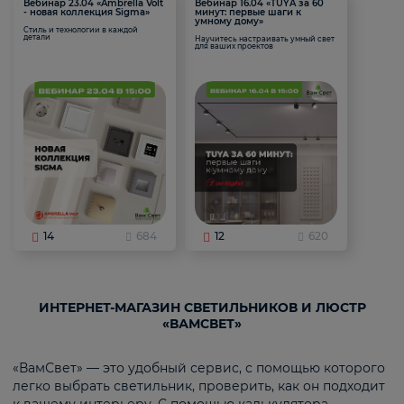
Вебинар 23.04 «Ambrella Volt
Вебинар 16.04 «TUYA за 60
- новая коллекция Sigma»
минут: первые шаги к
умному дому»
Стиль и технологии в каждой
детали
Научитесь настраивать умный свет
для ваших проектов
14
684
12
620
ИНТЕРНЕТ-МАГАЗИН СВЕТИЛЬНИКОВ И ЛЮСТР
«ВАМСВЕТ»
«ВамСвет» — это удобный сервис, с помощью которого
легко выбрать светильник, проверить, как он подходит