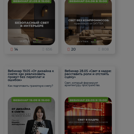
14
656
20
808
Вебинар 19.05 «От дизайна к
Вебинар 28.05 «Свет в кадре:
смете: как реализовать
расставить роли и отстоять
проект без переплат и
сцену»
ошибок»
Свет, который формирует
архитектуру пространства.
Как подготовить грамотную смету?