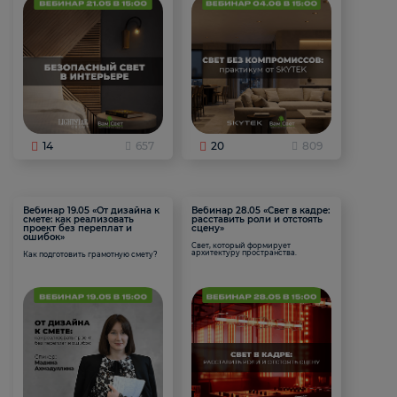
14
657
20
809
Вебинар 19.05 «От дизайна к
Вебинар 28.05 «Свет в кадре:
смете: как реализовать
расставить роли и отстоять
проект без переплат и
сцену»
ошибок»
Свет, который формирует
архитектуру пространства.
Как подготовить грамотную смету?