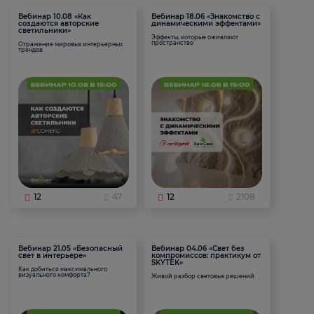
Вебинар 10.08 «Как
Вебинар 18.06 «Знакомство с
создаются авторские
динамическими эффектами»
светильники»
Эффекты, которые оживляют
пространство
Отражение мировых интерьерных
трендов
12
47
12
2108
Вебинар 21.05 «Безопасный
Вебинар 04.06 «Свет без
свет в интерьере»
компромиссов: практикум от
SKYTEK»
Как добиться максимального
визуального комфорта?
Живой разбор световых решений