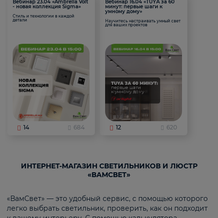
Вебинар 23.04 «Ambrella Volt
Вебинар 16.04 «TUYA за 60
- новая коллекция Sigma»
минут: первые шаги к
умному дому»
Стиль и технологии в каждой
детали
Научитесь настраивать умный свет
для ваших проектов
14
684
12
620
ИНТЕРНЕТ-МАГАЗИН СВЕТИЛЬНИКОВ И ЛЮСТР
«ВАМСВЕТ»
«ВамСвет» — это удобный сервис, с помощью которого
легко выбрать светильник, проверить, как он подходит