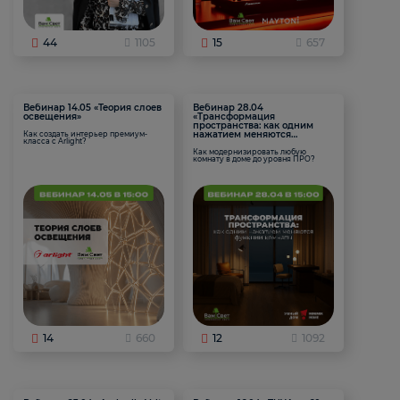
44
1105
15
657
Вебинар 14.05 «Теория слоев
Вебинар 28.04
освещения»
«Трансформация
пространства: как одним
нажатием меняются
Как создать интерьер премиум-
класса с Arlight?
функции комнаты
Как модернизировать любую
комнату в доме до уровня ПРО?
14
660
12
1092