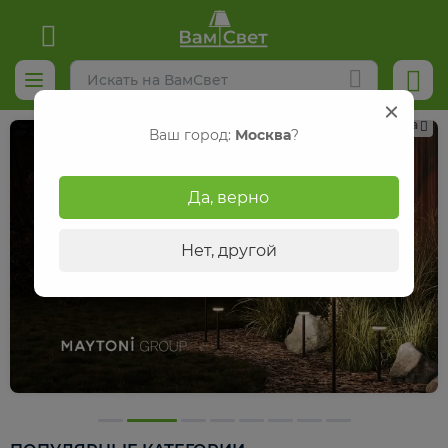
Реклама
Ваш город:
Москва
?
Да, верно
Нет, другой