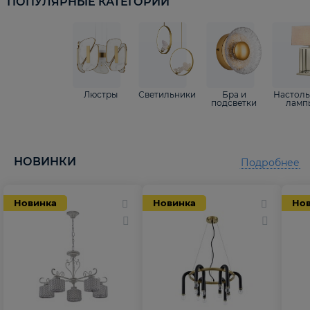
ПОПУЛЯРНЫЕ КАТЕГОРИИ
Люстры
Светильники
Бра и
Настол
подсветки
ламп
НОВИНКИ
Подробнее
Новинка
Новинка
Но